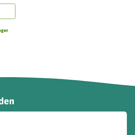
nger
den