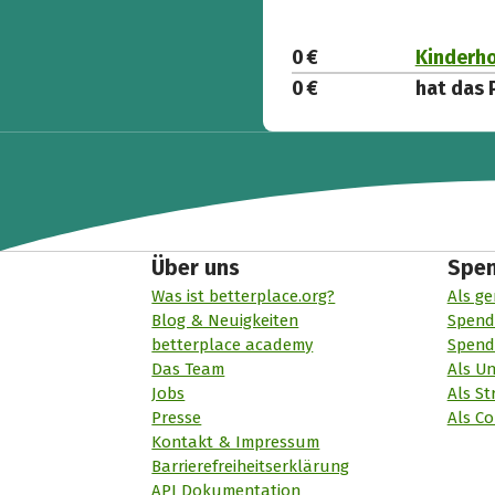
0 €
Kinderho
0 €
hat das 
Über uns
Spe
Was ist betterplace.org?
Als ge
Blog & Neuigkeiten
Spend
betterplace academy
Spend
Das Team
Als U
Jobs
Als St
Presse
Als Co
Kontakt & Impressum
Barrierefreiheitserklärung
API Dokumentation