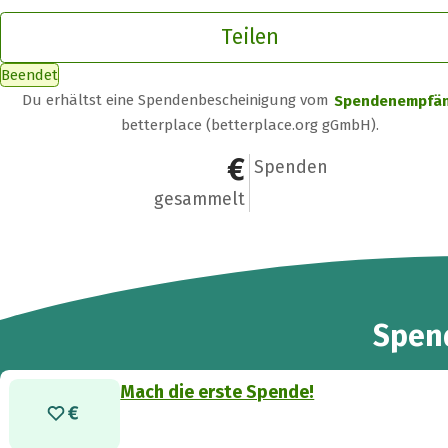
Teilen
Beendet
Du erhältst eine Spendenbescheinigung vom
Spendenempfä
betterplace (betterplace.org gGmbH).
0 €
0
Spenden
gesammelt
Spen
Mach die erste Spende!