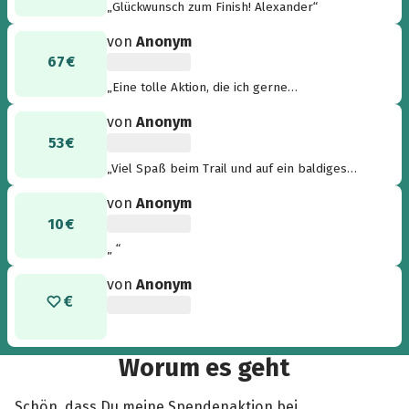
„Glückwunsch zum Finish! Alexander“
von
Anonym
67 €
„Eine tolle Aktion, die ich gerne
unterstütze!StefanO“
von
Anonym
53 €
„Viel Spaß beim Trail und auf ein baldiges
wiedersehen :) Grüße Philipp“
von
Anonym
10 €
„ “
von
Anonym
Worum es geht
Schön, dass Du meine Spendenaktion bei