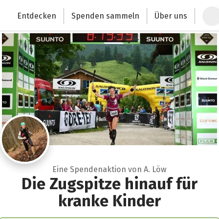
Zum Hauptinhalt springen
Erklärung zur Barrierefreiheit anzeigen
Entdecken
Spenden sammeln
Über uns
Deutschlands größte Spendenplattform
Eine Spendenaktion von A. Löw
Die Zugspitze hinauf für
kranke Kinder