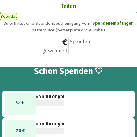
Teilen
Beendet
Du erhältst eine Spendenbescheinigung vom
Spendenempfänger
betterplace (betterplace.org gGmbH).
440 €
16
Spenden
gesammelt
16
Schon
Spenden 🤍
von
Anonym
von
Anonym
20 €