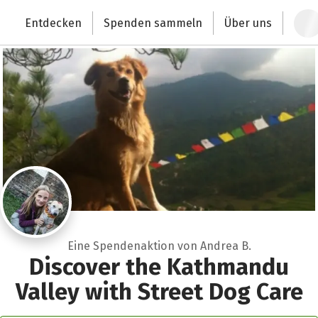
Zum Hauptinhalt springen
Erklärung zur Barrierefreiheit anzeigen
Entdecken
Spenden sammeln
Über uns
Deutschlands größte Spendenplattform
Eine Spendenaktion von Andrea B.
Discover the Kathmandu
Valley with Street Dog Care