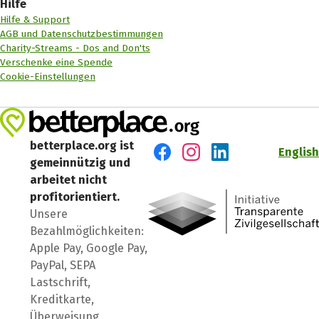
Hilfe
Hilfe & Support
AGB und Datenschutzbestimmungen
Charity-Streams - Dos and Don'ts
Verschenke eine Spende
Cookie-Einstellungen
betterplace.org ist
English
gemeinnützig und
Besuch' uns auf Facebook
Besuch' uns auf Instagr
Besuch' uns auf Lin
arbeitet nicht
profitorientiert.
Unsere
Bezahlmöglichkeiten:
Apple Pay, Google Pay,
PayPal, SEPA
Lastschrift,
Kreditkarte,
Überweisung.