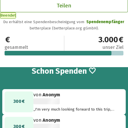
Teilen
Beendet
Du erhältst eine Spendenbescheinigung vom
Spendenempfänger
betterplace (betterplace.org gGmbH).
2.700 €
3.000 €
gesammelt
unser Ziel
9
Schon
Spenden 🤍
von
Anonym
300 €
„I'm very much looking forward to this trip,
meeting the dogs and seeing the SDC Center!
von
Anonym
-Sharon D., USA“
300 €