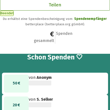
Teilen
Beendet
Du erhältst eine Spendenbescheinigung vom
Spendenempfänger
betterplace (betterplace.org gGmbH).
270 €
6
Spenden
gesammelt
6
Schon
Spenden 🤍
von
Anonym
50 €
von
S. Selker
20 €