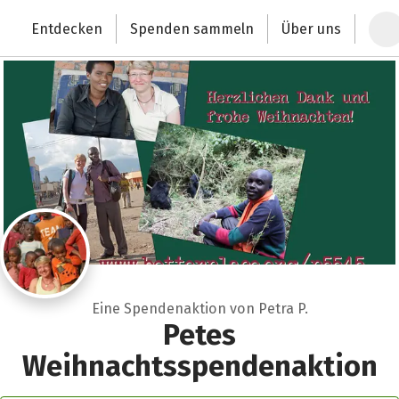
Zum Hauptinhalt springen
Erklärung zur Barrierefreiheit anzeigen
Entdecken
Spenden sammeln
Über uns
Deutschlands größte Spendenplattform
Eine Spendenaktion von Petra P.
Petes
Weihnachtsspendenaktion