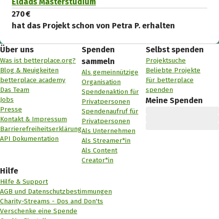
Eldads Masterstudium
270 €
hat das Projekt schon von Petra P. erhalten
Über uns
Spenden
Selbst spenden
Was ist betterplace.org?
Projektsuche
sammeln
Blog & Neuigkeiten
Beliebte Projekte
Als gemeinnützige
betterplace academy
Für betterplace
Organisation
Das Team
spenden
Spendenaktion für
Jobs
Meine Spenden
Privatpersonen
Presse
Spendenaufruf für
Kontakt & Impressum
Privatpersonen
Barrierefreiheitserklärung
Als Unternehmen
API Dokumentation
Als Streamer*in
Als Content
Creator*in
Hilfe
Hilfe & Support
AGB und Datenschutzbestimmungen
Charity-Streams - Dos and Don'ts
Verschenke eine Spende