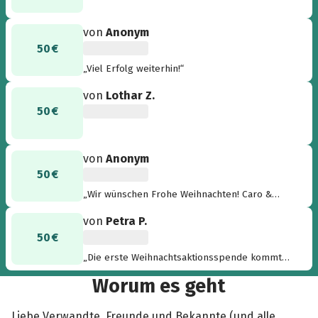
von
Anonym
50 €
„Viel Erfolg weiterhin!“
von
Lothar Z.
50 €
von
Anonym
50 €
„Wir wünschen Frohe Weihnachten! Caro &
Tommy“
von
Petra P.
50 €
„Die erste Weihnachtsaktionsspende kommt
von Regina & Johannes. Herzlichen Dank!“
Worum es geht
Liebe Verwandte, Freunde und Bekannte (und alle