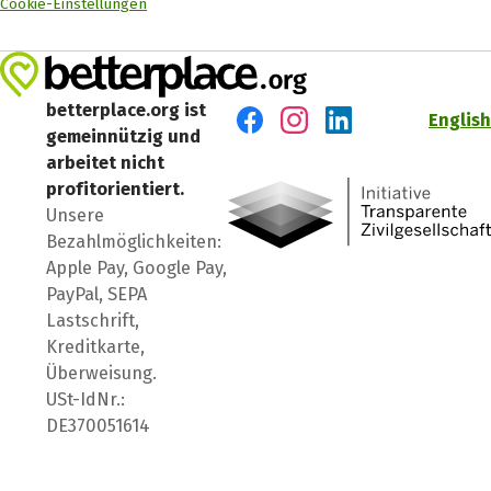
Cookie-Einstellungen
betterplace.org ist
English
gemeinnützig und
Besuch' uns auf Facebook
Besuch' uns auf Instagr
Besuch' uns auf Lin
arbeitet nicht
profitorientiert.
Unsere
Bezahlmöglichkeiten:
Apple Pay, Google Pay,
PayPal, SEPA
Lastschrift,
Kreditkarte,
Überweisung.
USt-IdNr.:
DE370051614