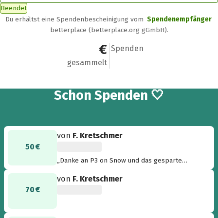
Beendet
Du erhältst eine Spendenbescheinigung vom
Spendenempfänger
betterplace (betterplace.org gGmbH).
860 €
9
Spenden
gesammelt
9
Schon
Spenden 🤍
von
F. Kretschmer
50 €
„Danke an P3 on Snow und das gesparte
Busgeld ;-)“
von
F. Kretschmer
70 €