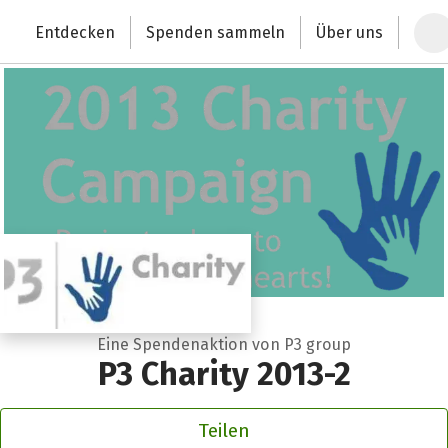
Zum Hauptinhalt springen
Erklärung zur Barrierefreiheit anzeigen
Entdecken
Spenden sammeln
Über uns
Deutschlands größte Spendenplattform
Eine Spendenaktion von P3 group
P3 Charity 2013-2
Teilen