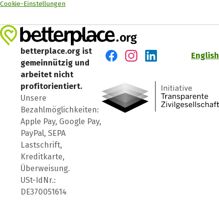
Cookie-Einstellungen
betterplace.org ist
English
gemeinnützig und
Besuch' uns auf Facebook
Besuch' uns auf Instagr
Besuch' uns auf Lin
arbeitet nicht
profitorientiert.
Unsere
Bezahlmöglichkeiten:
Apple Pay, Google Pay,
PayPal, SEPA
Lastschrift,
Kreditkarte,
Überweisung.
USt-IdNr.:
DE370051614