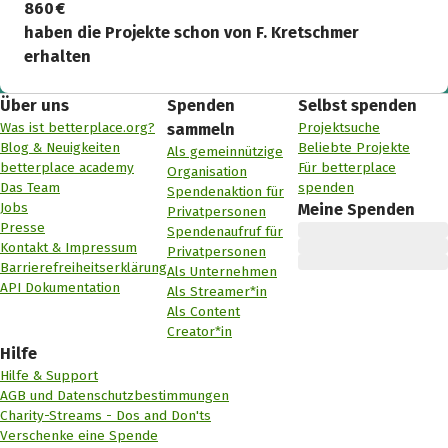
860 €
haben die Projekte schon von F. Kretschmer
erhalten
Über uns
Spenden
Selbst spenden
Was ist betterplace.org?
Projektsuche
sammeln
Blog & Neuigkeiten
Beliebte Projekte
Als gemeinnützige
betterplace academy
Für betterplace
Organisation
Das Team
spenden
Spendenaktion für
Jobs
Meine Spenden
Privatpersonen
Presse
Spendenaufruf für
Kontakt & Impressum
Privatpersonen
Barrierefreiheitserklärung
Als Unternehmen
API Dokumentation
Als Streamer*in
Als Content
Creator*in
Hilfe
Hilfe & Support
AGB und Datenschutzbestimmungen
Charity-Streams - Dos and Don'ts
Verschenke eine Spende