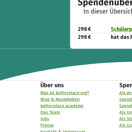
Spendenüber
In dieser Übersi
298 €
Schülerp
298 €
hat das 
Über uns
Spe
Was ist betterplace.org?
Als ge
Blog & Neuigkeiten
Spend
betterplace academy
Spend
Das Team
Als U
Jobs
Als St
Presse
Als Co
Kontakt & Impressum