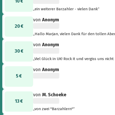
10 €
„ein weiterer Barzahler - vielen Dank“
von
Anonym
20 €
„Hallo Marjan, vielen Dank für den tollen Aben
Grüße, Christine und Jan-Philip“
von
Anonym
30 €
„Viel Glück in UK! Rock it und vergiss uns nicht
von
Anonym
5 €
von
M. Schoeke
13 €
„von zwei "Barzahlern"“