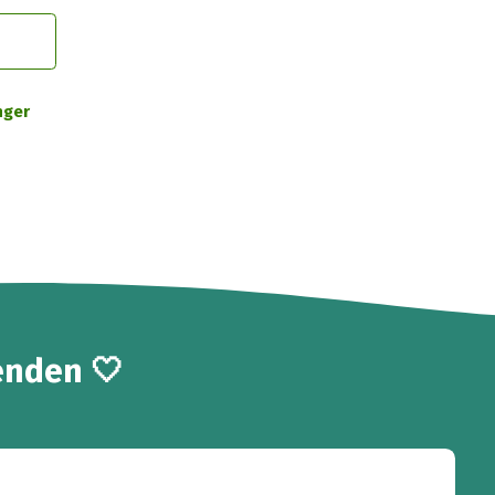
nger
enden 🤍