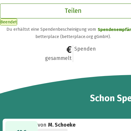
Teilen
Beendet
Du erhältst eine Spendenbescheinigung vom
Spendenempfä
betterplace (betterplace.org gGmbH).
298 €
17
Spenden
gesammelt
17
Schon
Sp
von
M. Schoeke