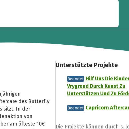
Unterstützte Projekte
Hilf Uns Die Kinde
Beendet
Vrygrond Durch Kunst Zu
Unterstützen Und Zu Förd
njährigen
ftercare des Butterfly
Capricorn Afterca
Beendet
sitzt. In der
denaktion von
mber am öfteste 10€
Die Projekte können durch s. l