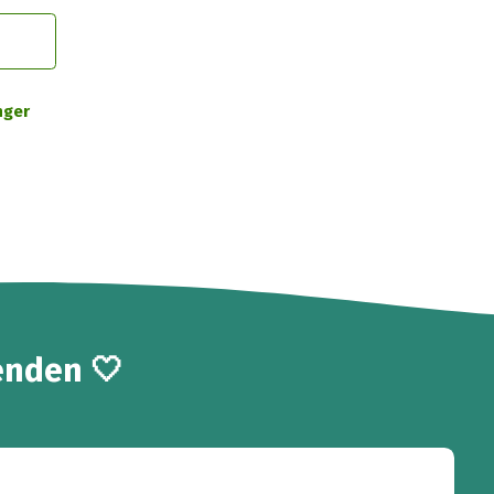
nger
enden 🤍