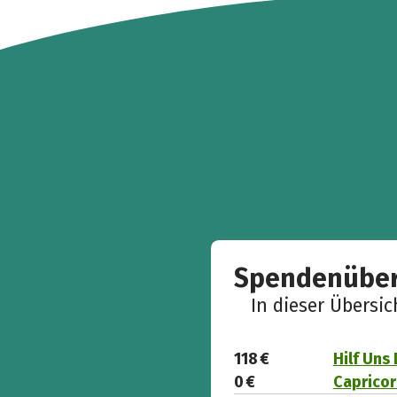
Spendenüber
In dieser Übersi
118 €
Hilf Uns
0 €
Capricor