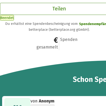
Teilen
Beendet
Du erhältst eine Spendenbescheinigung vom
Spendenempfä
betterplace (betterplace.org gGmbH).
118 €
8
Spenden
gesammelt
8
Schon
Sp
von
Anonym