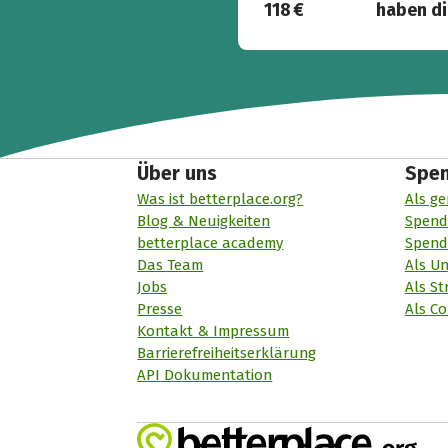
118 €
haben di
Über uns
Spe
Was ist betterplace.org?
Als ge
Blog & Neuigkeiten
Spend
betterplace academy
Spend
Das Team
Als U
Jobs
Als St
Presse
Als Co
Kontakt & Impressum
Barrierefreiheitserklärung
API Dokumentation