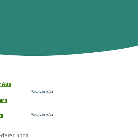
r Aus
ern
re
ederer noch