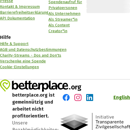
Presse
Spendenaufruf für
Kontakt & Impressum
Privatpersonen
Barrierefreiheitserklärung
Als Unternehmen
API Dokumentation
Als Streamer*in
Als Content
Creator*in
Hilfe
Hilfe & Support
AGB und Datenschutzbestimmungen
Charity-Streams - Dos and Don'ts
Verschenke eine Spende
Cookie-Einstellungen
betterplace.org ist
English
gemeinnützig und
Besuch' uns auf Facebook
Besuch' uns auf Instagr
Besuch' uns auf Lin
arbeitet nicht
profitorientiert.
Unsere
Bezahlmöglichkeiten: