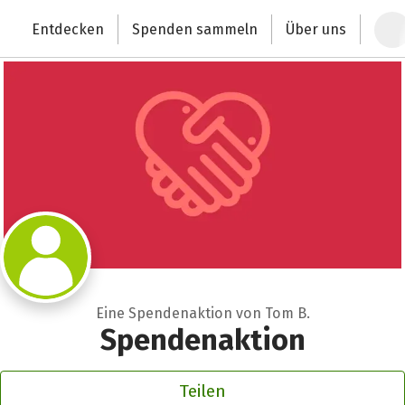
Zum Hauptinhalt springen
Erklärung zur Barrierefreiheit anzeigen
Entdecken
Spenden sammeln
Über uns
Deutschlands größte Spendenplattform
Eine Spendenaktion von Tom B.
Spendenaktion
Teilen