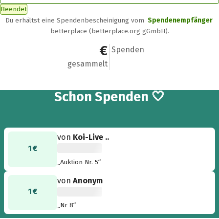
Beendet
Du erhältst eine Spendenbescheinigung vom
Spendenempfänger
betterplace (betterplace.org gGmbH).
2 €
2
Spenden
gesammelt
2
Schon
Spenden 🤍
von
Koi-Live ..
1 €
„Auktion Nr. 5“
von
Anonym
1 €
„Nr 8“