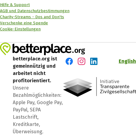
Hilfe & Support
AGB und Datenschutzbestimmungen
Charity-Streams - Dos and Don'ts
Verschenke eine Spende
Cookie-Einstellungen
betterplace.org ist
English
gemeinnützig und
Besuch' uns auf Facebook
Besuch' uns auf Instagr
Besuch' uns auf Lin
arbeitet nicht
profitorientiert.
Unsere
Bezahlmöglichkeiten:
Apple Pay, Google Pay,
PayPal, SEPA
Lastschrift,
Kreditkarte,
Überweisung.