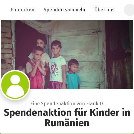
Zum Hauptinhalt springen
Erklärung zur Barrierefreiheit anzeigen
Entdecken
Spenden sammeln
Über uns
Deutschlands größte Spendenplattform
Eine Spendenaktion von Frank D.
Spendenaktion für Kinder in
Rumänien