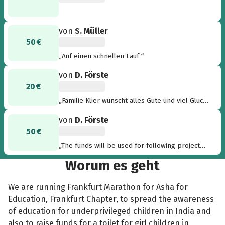
von
S. Müller
50 €
„Auf einen schnellen Lauf “
von
D. Förste
20 €
„Familie Klier wünscht alles Gute und viel Glück
beim Lauf.“
von
D. Förste
50 €
„The funds will be used for following projects:
- Constructing girl's toielte in placepalayam
Worum es geht
school : € 1500 - Constructing girl's toielte in
placepalayam school : € 1500 - Repairing
toilets in CSI school in Chennai : € 500 -
We are running Frankfurt Marathon for Asha for
Repairing the kitchen in CSI school i Chennai :
Education, Frankfurt Chapter, to spread the awareness
€ 750 All other fundraising pages along with
of education for underprivileged children in India and
runners information are provided by
also to raise funds for a toilet for girl children in