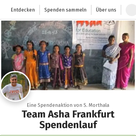
Zum Hauptinhalt springen
Erklärung zur Barrierefreiheit anzeigen
Entdecken
Spenden sammeln
Über uns
Deutschlands größte Spendenplattform
Eine Spendenaktion von S. Morthala
Team Asha Frankfurt
Spendenlauf