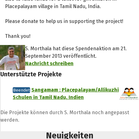
betterplace.org:
Placepalayam village in Tamil Nadu, India.
http://www.ashanet.org/frankfurt/teamasha/s
eason_runners.php “
Please donate to help us in supporting the project!
Thank you!
S. Morthala hat diese Spendenaktion am 21.
September 2013 veröffentlicht.
Nachricht schreiben
Unterstützte Projekte
Sangamam : Placepalayam/Allikuzhi
Beendet
Schulen in Tamil Nadu, Indien
Die Projekte können durch S. Morthala noch angepasst
werden.
Neuigkeiten