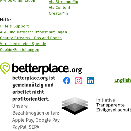
API Dokumentation
Als Streamer*in
Als Content
Creator*in
Hilfe
Hilfe & Support
AGB und Datenschutzbestimmungen
Charity-Streams - Dos and Don'ts
Verschenke eine Spende
Cookie-Einstellungen
betterplace.org ist
English
gemeinnützig und
Besuch' uns auf Facebook
Besuch' uns auf Instagr
Besuch' uns auf Lin
arbeitet nicht
profitorientiert.
Unsere
Bezahlmöglichkeiten:
Apple Pay, Google Pay,
PayPal, SEPA