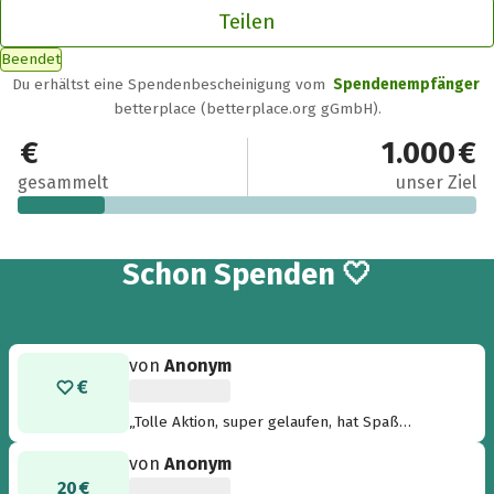
Teilen
Beendet
Du erhältst eine Spendenbescheinigung vom
Spendenempfänger
betterplace (betterplace.org gGmbH).
190 €
1.000 €
gesammelt
unser Ziel
5
Schon
Spenden 🤍
von
Anonym
„Tolle Aktion, super gelaufen, hat Spaß
gemacht zuzuschauen! :)“
von
Anonym
20 €