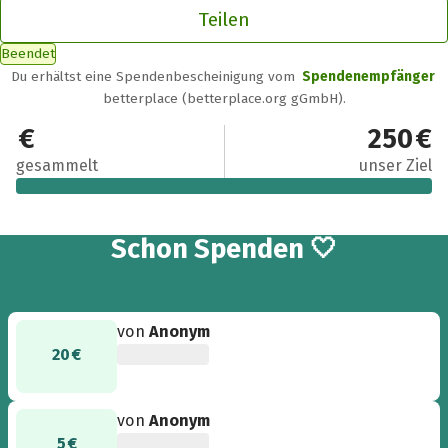
Teilen
Beendet
Du erhältst eine Spendenbescheinigung vom
Spendenempfänger
betterplace (betterplace.org gGmbH).
295 €
250 €
gesammelt
unser Ziel
4
Schon
Spenden 🤍
von
Anonym
20 €
von
Anonym
5 €