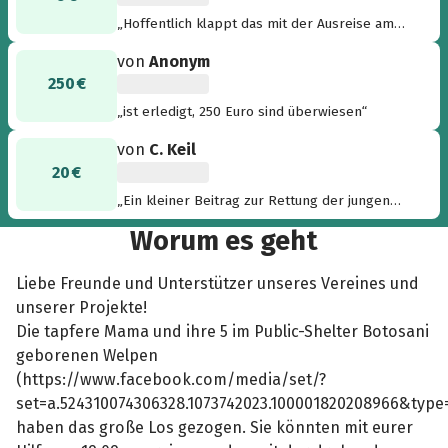
„Hoffentlich klappt das mit der Ausreise am
19.9 für diese kleine Familie. Ich drücke ihnen
von
Anonym
die Daumen und wünsche allen von ganzem
250 €
Herzen ein glückliches, behütestes Leben
innerhalb einer liebevollen Familie!!! 24 Paws 4
„ist erledigt, 250 Euro sind überwiesen“
every1 - 24 Pfoten helfen helfen“
von
C. Keil
20 €
„Ein kleiner Beitrag zur Rettung der jungen
Hundefamilie. Mögen sie einen guten Start in
Worum es geht
ein neues, sicheres Leben haben!“
Liebe Freunde und Unterstützer unseres Vereines und
unserer Projekte!
Die tapfere Mama und ihre 5 im Public-Shelter Botosani
geborenen Welpen
(https://www.facebook.com/media/set/?
set=a.524310074306328.1073742023.100001820208966&type
haben das große Los gezogen. Sie könnten mit eurer