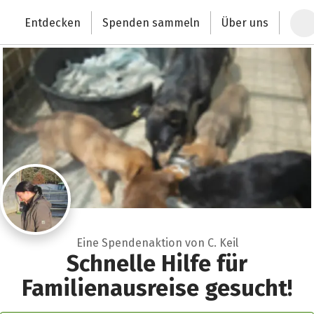
Zum Hauptinhalt springen
Erklärung zur Barrierefreiheit anzeigen
Entdecken
Spenden sammeln
Über uns
Deutschlands größte Spendenplattform
Eine Spendenaktion von C. Keil
Schnelle Hilfe für
Familienausreise gesucht!