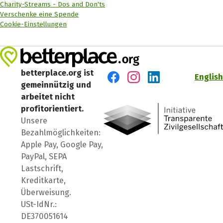
Charity-Streams - Dos and Don'ts
Verschenke eine Spende
Cookie-Einstellungen
betterplace.org ist
English
gemeinnützig und
Besuch' uns auf Facebook
Besuch' uns auf Instagr
Besuch' uns auf Lin
arbeitet nicht
profitorientiert.
Unsere
Bezahlmöglichkeiten:
Apple Pay, Google Pay,
PayPal, SEPA
Lastschrift,
Kreditkarte,
Überweisung.
USt-IdNr.:
DE370051614