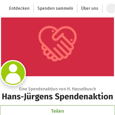
Zum Hauptinhalt springen
Erklärung zur Barrierefreiheit anzeigen
Entdecken
Spenden sammeln
Über uns
Deutschlands größte Spendenplattform
Eine Spendenaktion von H. Hasselbusch
Hans-Jürgens Spendenaktion
Teilen