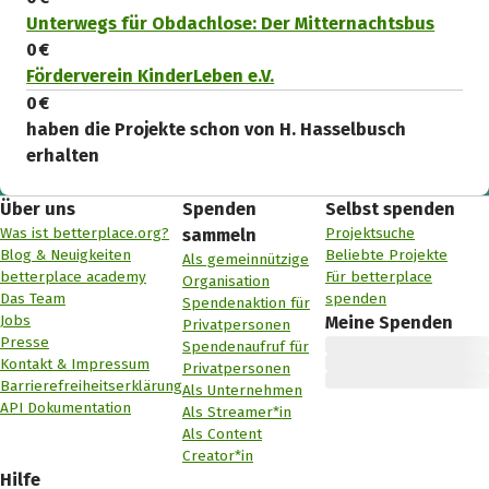
Unterwegs für Obdachlose: Der Mitternachtsbus
0 €
Förderverein KinderLeben e.V.
0 €
haben die Projekte schon von H. Hasselbusch
erhalten
Über uns
Spenden
Selbst spenden
Was ist betterplace.org?
Projektsuche
sammeln
Blog & Neuigkeiten
Beliebte Projekte
Als gemeinnützige
betterplace academy
Für betterplace
Organisation
Das Team
spenden
Spendenaktion für
Jobs
Meine Spenden
Privatpersonen
Presse
Spendenaufruf für
Kontakt & Impressum
Privatpersonen
Barrierefreiheitserklärung
Als Unternehmen
API Dokumentation
Als Streamer*in
Als Content
Creator*in
Hilfe