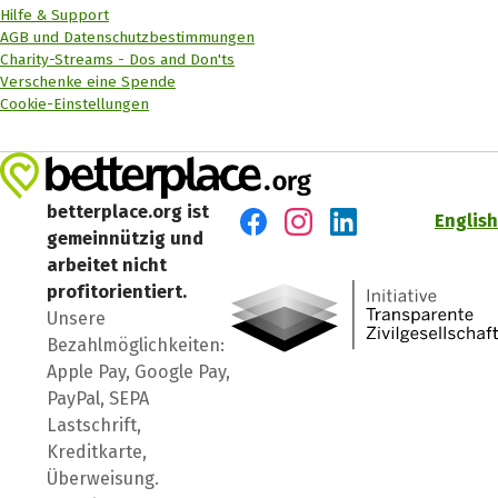
Hilfe & Support
AGB und Datenschutzbestimmungen
Charity-Streams - Dos and Don'ts
Verschenke eine Spende
Cookie-Einstellungen
betterplace.org ist
English
gemeinnützig und
Besuch' uns auf Facebook
Besuch' uns auf Instagr
Besuch' uns auf Lin
arbeitet nicht
profitorientiert.
Unsere
Bezahlmöglichkeiten:
Apple Pay, Google Pay,
PayPal, SEPA
Lastschrift,
Kreditkarte,
Überweisung.