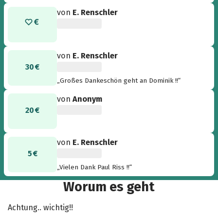
wichtiger als etwas zu spenden ist es, zu
von
E. Renschler
wissen wohin die Spende geht und vorallem
was davon ankommt& wofür dies genau
eingesetzt wird. Dafür lohnt es sich ein paar
Minuten oder Stunden zu investieren!!“
von
E. Renschler
30 €
„Großes Dankeschön geht an Dominik !!“
von
Anonym
20 €
von
E. Renschler
5 €
„Vielen Dank Paul Riss !!“
Worum es geht
Achtung.. wichtig!!