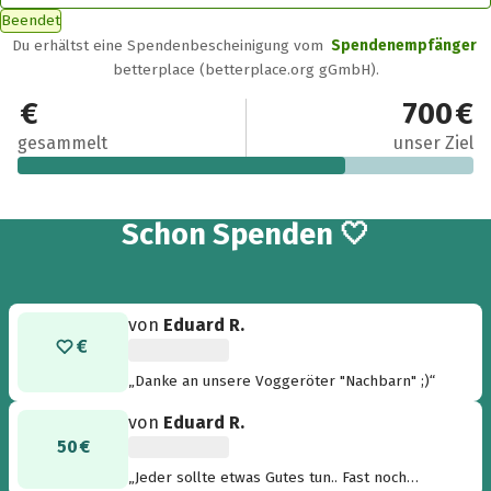
Beendet
Du erhältst eine Spendenbescheinigung vom
Spendenempfänger
betterplace (betterplace.org gGmbH).
503 €
700 €
gesammelt
unser Ziel
25
Schon
Spenden 🤍
von
Eduard R.
„Danke an unsere Voggeröter "Nachbarn" ;)“
von
Eduard R.
50 €
„Jeder sollte etwas Gutes tun.. Fast noch