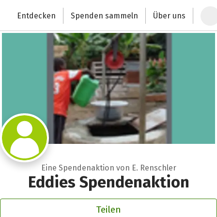
Zum Hauptinhalt springen
Erklärung zur Barrierefreiheit anzeigen
Entdecken
Spenden sammeln
Über uns
Deutschlands größte Spendenplattform
Eine Spendenaktion von E. Renschler
Eddies Spendenaktion
Teilen