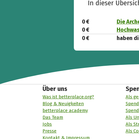
In dieser Übersi
0 €
Die Arch
0 €
Hochwass
0 €
haben di
Über uns
Spe
Was ist betterplace.org?
Als ge
Blog & Neuigkeiten
Spend
betterplace academy
Spend
Das Team
Als U
Jobs
Als St
Presse
Als Co
Kontakt & Impressum