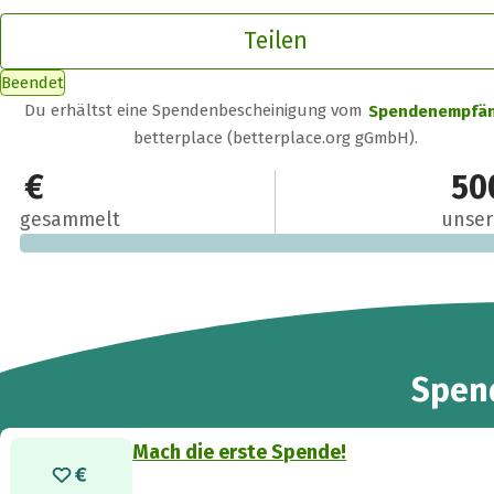
Teilen
Beendet
Du erhältst eine Spendenbescheinigung vom
Spendenempfä
betterplace (betterplace.org gGmbH).
0 €
50
gesammelt
unser
Spen
Mach die erste Spende!