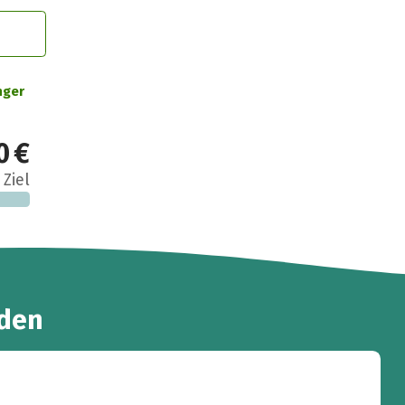
nger
0 €
 Ziel
den