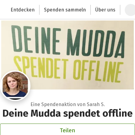
Zum Hauptinhalt springen
Erklärung zur Barrierefreiheit anzeigen
Entdecken
Spenden sammeln
Über uns
Deutschlands größte Spendenplattform
Eine Spendenaktion von Sarah S.
Deine Mudda spendet offline
Teilen