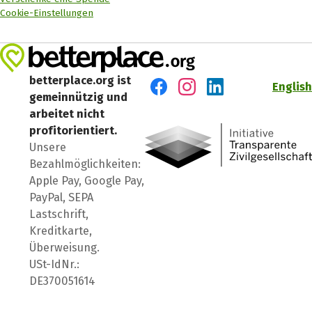
Cookie-Einstellungen
betterplace.org ist
English
gemeinnützig und
Besuch' uns auf Facebook
Besuch' uns auf Instagr
Besuch' uns auf Lin
arbeitet nicht
profitorientiert.
Unsere
Bezahlmöglichkeiten:
Apple Pay, Google Pay,
PayPal, SEPA
Lastschrift,
Kreditkarte,
Überweisung.
USt-IdNr.:
DE370051614