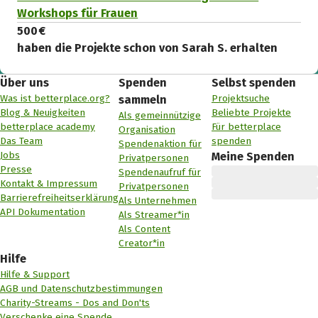
Workshops für Frauen
500 €
haben die Projekte schon von Sarah S. erhalten
Über uns
Spenden
Selbst spenden
Was ist betterplace.org?
Projektsuche
sammeln
Blog & Neuigkeiten
Beliebte Projekte
Als gemeinnützige
betterplace academy
Für betterplace
Organisation
Das Team
spenden
Spendenaktion für
Jobs
Meine Spenden
Privatpersonen
Presse
Spendenaufruf für
Kontakt & Impressum
Privatpersonen
Barrierefreiheitserklärung
Als Unternehmen
API Dokumentation
Als Streamer*in
Als Content
Creator*in
Hilfe
Hilfe & Support
AGB und Datenschutzbestimmungen
Charity-Streams - Dos and Don'ts
Verschenke eine Spende