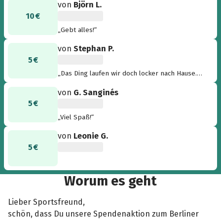
von
Björn L.
10 €
„Gebt alles!“
von
Stephan P.
5 €
„Das Ding laufen wir doch locker nach Hause.
Und ab dafür!“
von
G. Sanginés
5 €
„Viel Spaß!“
von
Leonie G.
5 €
Worum es geht
Lieber Sportsfreund,
schön, dass Du unsere Spendenaktion zum Berliner