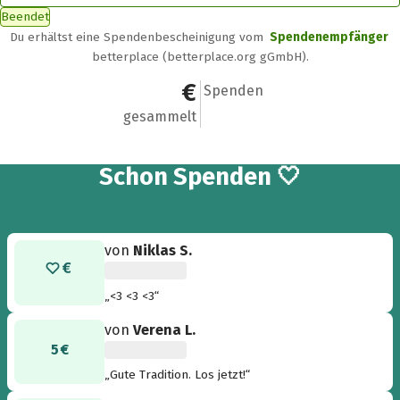
Beendet
Du erhältst eine Spendenbescheinigung vom
Spendenempfänger
betterplace (betterplace.org gGmbH).
500 €
42
Spenden
gesammelt
42
Schon
Spenden 🤍
von
Niklas S.
„<3 <3 <3“
von
Verena L.
5 €
„Gute Tradition. Los jetzt!“