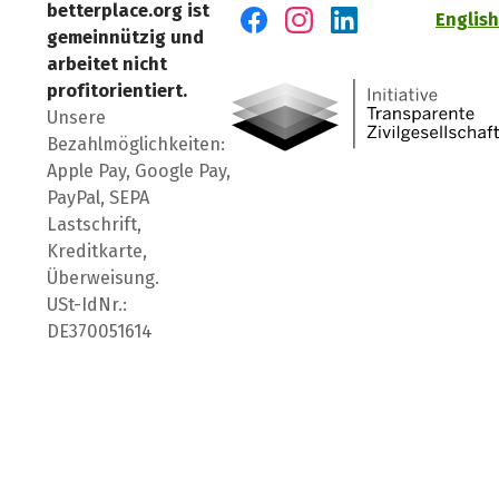
betterplace.org ist
English
gemeinnützig und
Besuch' uns auf Facebook
Besuch' uns auf Instagr
Besuch' uns auf Lin
arbeitet nicht
profitorientiert.
Unsere
Bezahlmöglichkeiten:
Apple Pay, Google Pay,
PayPal, SEPA
Lastschrift,
Kreditkarte,
Überweisung.
USt-IdNr.:
DE370051614