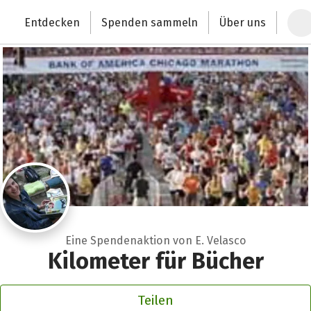
Zum Hauptinhalt springen
Erklärung zur Barrierefreiheit anzeigen
Entdecken
Spenden sammeln
Über uns
Deutschlands größte Spendenplattform
Eine Spendenaktion von E. Velasco
Kilometer für Bücher
Teilen