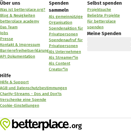
Über uns
Spenden
Selbst spenden
Was ist betterplace.org?
Projektsuche
sammeln
Blog & Neuigkeiten
Beliebte Projekte
Als gemeinnützige
betterplace academy
Für betterplace
Organisation
Das Team
spenden
Spendenaktion für
Jobs
Meine Spenden
Privatpersonen
Presse
Spendenaufruf für
Kontakt & Impressum
Privatpersonen
Barrierefreiheitserklärung
Als Unternehmen
API Dokumentation
Als Streamer*in
Als Content
Creator*in
Hilfe
Hilfe & Support
AGB und Datenschutzbestimmungen
Charity-Streams - Dos and Don'ts
Verschenke eine Spende
Cookie-Einstellungen