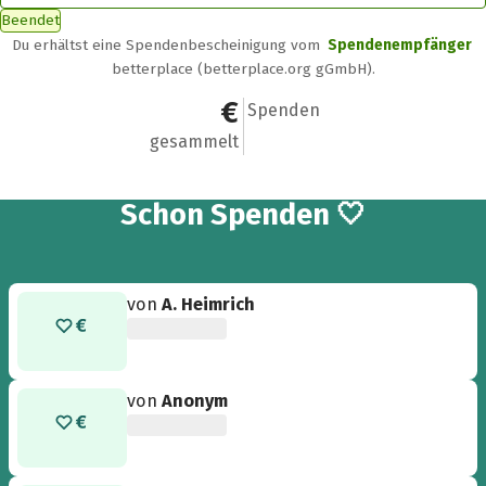
Beendet
Du erhältst eine Spendenbescheinigung vom
Spendenempfänger
betterplace (betterplace.org gGmbH).
188 €
19
Spenden
gesammelt
19
Schon
Spenden 🤍
von
A. Heimrich
von
Anonym