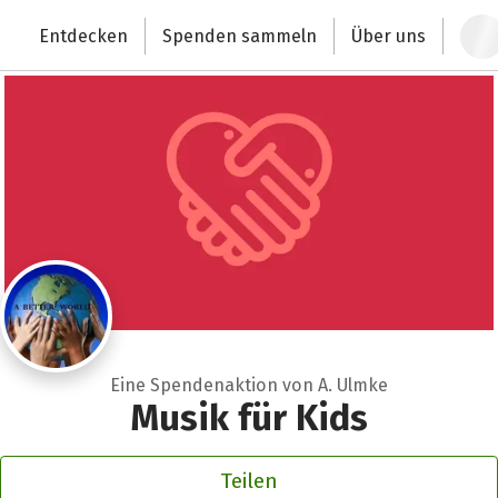
Zum Hauptinhalt springen
Erklärung zur Barrierefreiheit anzeigen
Entdecken
Spenden sammeln
Über uns
Deutschlands größte Spendenplattform
Eine Spendenaktion von A. Ulmke
Musik für Kids
Teilen