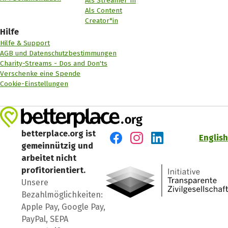
Als Streamer*in
Als Content
Creator*in
Hilfe
Hilfe & Support
AGB und Datenschutzbestimmungen
Charity-Streams - Dos and Don'ts
Verschenke eine Spende
Cookie-Einstellungen
betterplace.org ist
English
gemeinnützig und
Besuch' uns auf Facebook
Besuch' uns auf Instagr
Besuch' uns auf Lin
arbeitet nicht
profitorientiert.
Unsere
Bezahlmöglichkeiten:
Apple Pay, Google Pay,
PayPal, SEPA