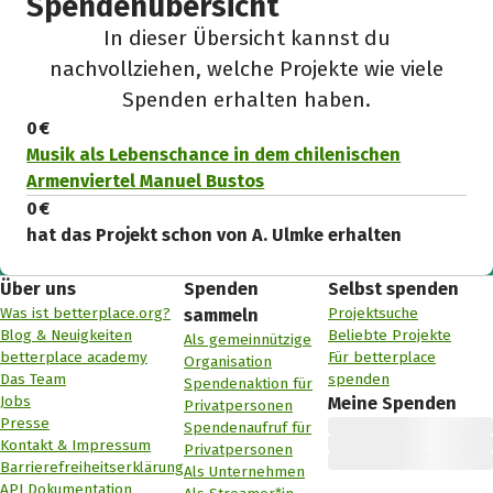
Spendenübersicht
In dieser Übersicht kannst du
nachvollziehen, welche Projekte wie viele
Spenden erhalten haben.
0 €
Musik als Lebenschance in dem chilenischen
Armenviertel Manuel Bustos
0 €
hat das Projekt schon von A. Ulmke erhalten
Über uns
Spenden
Selbst spenden
Was ist betterplace.org?
Projektsuche
sammeln
Blog & Neuigkeiten
Beliebte Projekte
Als gemeinnützige
betterplace academy
Für betterplace
Organisation
Das Team
spenden
Spendenaktion für
Jobs
Meine Spenden
Privatpersonen
Presse
Spendenaufruf für
Kontakt & Impressum
Privatpersonen
Barrierefreiheitserklärung
Als Unternehmen
API Dokumentation