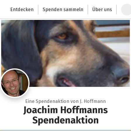
Zum Hauptinhalt springen
Erklärung zur Barrierefreiheit anzeigen
Entdecken
Spenden sammeln
Über uns
Deutschlands größte Spendenplattform
Eine Spendenaktion von J. Hoffmann
Joachim Hoffmanns
Spendenaktion