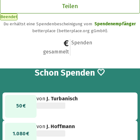
Teilen
Beendet
Du erhältst eine Spendenbescheinigung vom
Spendenempfänger
betterplace (betterplace.org gGmbH).
1.825 €
9
Spenden
gesammelt
9
Schon
Spenden 🤍
von
J. Turbanisch
50 €
von
J. Hoffmann
1.080 €