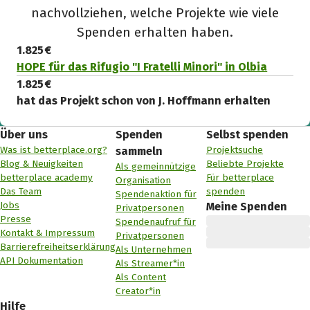
nachvollziehen, welche Projekte wie viele
Spenden erhalten haben.
1.825 €
HOPE für das Rifugio "I Fratelli Minori" in Olbia
1.825 €
hat das Projekt schon von J. Hoffmann erhalten
Über uns
Spenden
Selbst spenden
Was ist betterplace.org?
Projektsuche
sammeln
Blog & Neuigkeiten
Beliebte Projekte
Als gemeinnützige
betterplace academy
Für betterplace
Organisation
Das Team
spenden
Spendenaktion für
Jobs
Meine Spenden
Privatpersonen
Presse
Spendenaufruf für
Kontakt & Impressum
Privatpersonen
Barrierefreiheitserklärung
Als Unternehmen
API Dokumentation
Als Streamer*in
Als Content
Creator*in
Hilfe