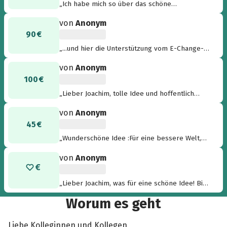
„Ich habe mich so über das schöne
Abschiedsfest gefreut - mögen andere
von
Anonym
(mindestens 700 Hunde im Refugio...) jetzt auch
90 €
eine Freude haben...“
„...und hier die Unterstützung vom E-Change-
Life-Trio Barbara Forster, Elena Hepperger
von
Anonym
und Susanne Schmid “
100 €
„Lieber Joachim, tolle Idee und hoffentlich
kommen die Hunde und Katzen damit ein
von
Anonym
wenig mehr über die Runden. LG Andreas“
45 €
„Wunderschöne Idee :Für eine bessere Welt,
wo wir mit den Augen des Herzens sehen und
von
Anonym
unsere Liebe allen Wesen zu kommen lassen.
Beate Martina“
„Lieber Joachim, was für eine schöne Idee! Bis
Bald Iris“
Worum es geht
Liebe Kolleginnen und Kollegen,