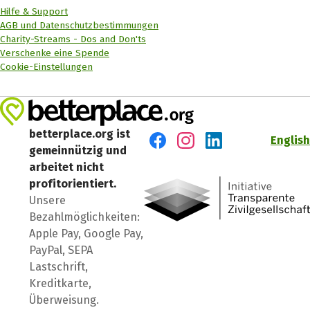
Hilfe & Support
AGB und Datenschutzbestimmungen
Charity-Streams - Dos and Don'ts
Verschenke eine Spende
Cookie-Einstellungen
betterplace.org ist
English
gemeinnützig und
Besuch' uns auf Facebook
Besuch' uns auf Instagr
Besuch' uns auf Lin
arbeitet nicht
profitorientiert.
Unsere
Bezahlmöglichkeiten:
Apple Pay, Google Pay,
PayPal, SEPA
Lastschrift,
Kreditkarte,
Überweisung.