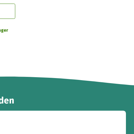
nger
den