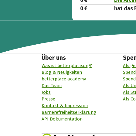
0 €
Die Arch
0 €
hat das 
Über uns
Spe
Was ist betterplace.org?
Als ge
Blog & Neuigkeiten
Spend
betterplace academy
Spend
Das Team
Als U
Jobs
Als St
Presse
Als Co
Kontakt & Impressum
Barrierefreiheitserklärung
API Dokumentation