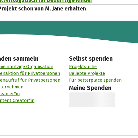
e: Mittagstisch für bedürftige Kinder
Projekt schon von M. Jane erhalten
nden sammeln
Selbst spenden
meinnützige Organisation
Projektsuche
enaktion für Privatpersonen
Beliebte Projekte
enaufruf für Privatpersonen
Für betterplace spenden
nternehmen
Meine Spenden
reamer*in
ntent Creator*in