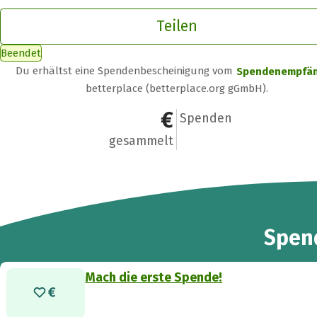
Teilen
Beendet
Du erhältst eine Spendenbescheinigung vom
Spendenempfä
betterplace (betterplace.org gGmbH).
0 €
0
Spenden
gesammelt
Spen
Mach die erste Spende!