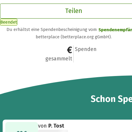
Teilen
Beendet
Du erhältst eine Spendenbescheinigung vom
Spendenempfä
betterplace (betterplace.org gGmbH).
45 €
2
Spenden
gesammelt
2
Schon
Sp
von
P. Tost