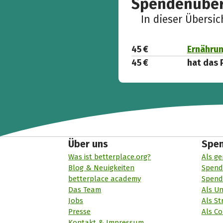
Spendenüber
In dieser Übersi
45 €
Ernährun
45 €
hat das 
Über uns
Spe
Was ist betterplace.org?
Als ge
Blog & Neuigkeiten
Spend
betterplace academy
Spend
Das Team
Als U
Jobs
Als St
Presse
Als Co
Kontakt & Impressum