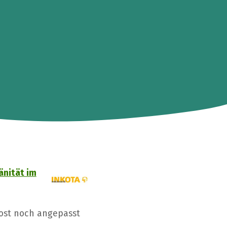
änität im
Tost noch angepasst