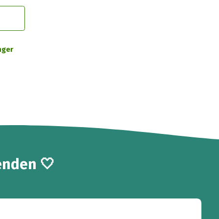
nger
enden 🤍