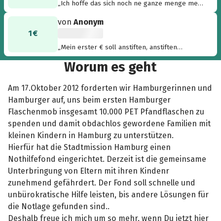
„Ich hoffe das sich noch ne ganze menge mehr
Spenden finden lassen! Es ist ne super Sache
von
Anonym
und das Geld ist super aufgehoben! Es kann
1 €
Jeden genauso treffen egal in welcher Form
und dann ist man froh über Hilfe! Macht weiter
„Mein erster € soll anstiften, anstiften
so!“
ebenfalls zu spenden. denn nicht nur jede
Worum es geht
PET-Pfandflasche zählt, sondern auch jeder
Euro.“
Am 17.Oktober 2012 forderten wir Hamburgerinnen und
Hamburger auf, uns beim ersten Hamburger
Flaschenmob insgesamt 10.000 PET Pfandflaschen zu
spenden und damit obdachlos gewordene Familien mit
kleinen Kindern in Hamburg zu unterstützen.
Hierfür hat die Stadtmission Hamburg einen
Nothilfefond eingerichtet. Derzeit ist die gemeinsame
Unterbringung von Eltern mit ihren Kindenr
zunehmend gefährdert. Der Fond soll schnelle und
unbürokratische Hilfe leisten, bis andere Lösungen für
die Notlage gefunden sind..
Deshalb freue ich mich um so mehr, wenn Du jetzt hier