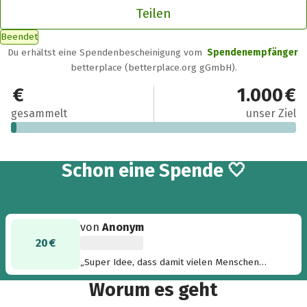
Teilen
Beendet
Du erhältst eine Spendenbescheinigung vom
Spendenempfänger
betterplace (betterplace.org gGmbH).
20 €
1.000 €
gesammelt
unser Ziel
Schon eine Spende 🤍
von
Anonym
20 €
„Super Idee, dass damit vielen Menschen
geholfen wird. Danke und weiterso! Meine
Worum es geht
Spende kommt von Herzen, liebe Grüsse
Christiane aus München, Power & Mutmacher