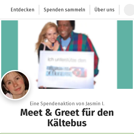
Zum Hauptinhalt springen
Erklärung zur Barrierefreiheit anzeigen
Entdecken
Spenden sammeln
Über uns
Deutschlands größte Spendenplattform
Eine Spendenaktion von Jasmin I.
Meet & Greet für den
Kältebus