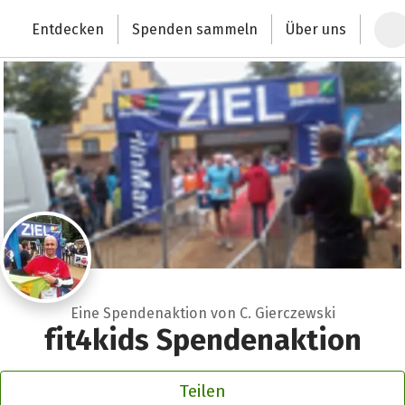
Zum Hauptinhalt springen
Erklärung zur Barrierefreiheit anzeigen
Entdecken
Spenden sammeln
Über uns
Deutschlands größte Spendenplattform
Eine Spendenaktion von C. Gierczewski
fit4kids Spendenaktion
Teilen