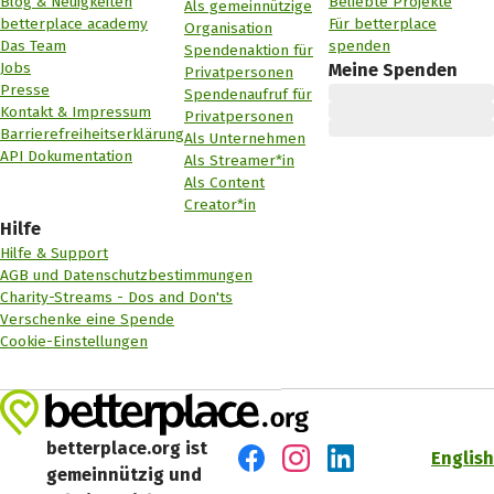
Blog & Neuigkeiten
Beliebte Projekte
Als gemeinnützige
betterplace academy
Für betterplace
Organisation
Das Team
spenden
Spendenaktion für
Jobs
Meine Spenden
Privatpersonen
Presse
Spendenaufruf für
Kontakt & Impressum
Privatpersonen
Barrierefreiheitserklärung
Als Unternehmen
API Dokumentation
Als Streamer*in
Als Content
Creator*in
Hilfe
Hilfe & Support
AGB und Datenschutzbestimmungen
Charity-Streams - Dos and Don'ts
Verschenke eine Spende
Cookie-Einstellungen
betterplace.org ist
English
gemeinnützig und
Besuch' uns auf Facebook
Besuch' uns auf Instagr
Besuch' uns auf Lin