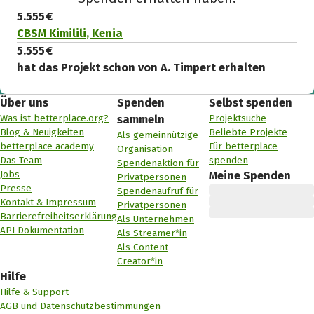
5.555 €
CBSM Kimilili, Kenia
5.555 €
hat das Projekt schon von A. Timpert erhalten
Über uns
Spenden
Selbst spenden
Was ist betterplace.org?
Projektsuche
sammeln
Blog & Neuigkeiten
Beliebte Projekte
Als gemeinnützige
betterplace academy
Für betterplace
Organisation
Das Team
spenden
Spendenaktion für
Jobs
Meine Spenden
Privatpersonen
Presse
Spendenaufruf für
Kontakt & Impressum
Privatpersonen
Barrierefreiheitserklärung
Als Unternehmen
API Dokumentation
Als Streamer*in
Als Content
Creator*in
Hilfe
Hilfe & Support
AGB und Datenschutzbestimmungen