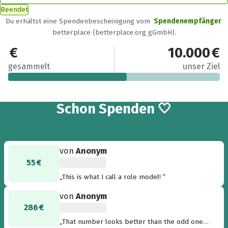
Beendet
Du erhältst eine Spendenbescheinigung vom
Spendenempfänger
betterplace (betterplace.org gGmbH).
5.555 €
10.000 €
gesammelt
unser Ziel
61
Schon
Spenden 🤍
von
Anonym
55 €
„This is what I call a role model! “
von
Anonym
286 €
„That number looks better than the odd one