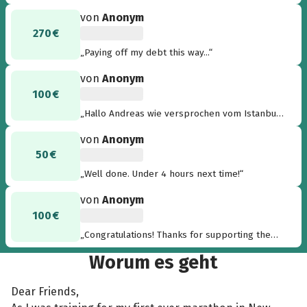
before...“
von
Anonym
270 €
„Paying off my debt this way...“
von
Anonym
100 €
„Hallo Andreas wie versprochen vom Istanbul
Marathon, noch viel Erfolg und viel Spaß beim
von
Anonym
laufen Gruß Bernhard “
50 €
„Well done. Under 4 hours next time!“
von
Anonym
100 €
„Congratulations! Thanks for supporting the
children in Kimilili. “
Worum es geht
Dear Friends,