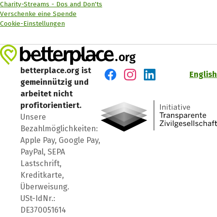
Charity-Streams - Dos and Don'ts
Verschenke eine Spende
Cookie-Einstellungen
betterplace.org ist
English
gemeinnützig und
Besuch' uns auf Facebook
Besuch' uns auf Instagr
Besuch' uns auf Lin
arbeitet nicht
profitorientiert.
Unsere
Bezahlmöglichkeiten:
Apple Pay, Google Pay,
PayPal, SEPA
Lastschrift,
Kreditkarte,
Überweisung.
USt-IdNr.:
DE370051614