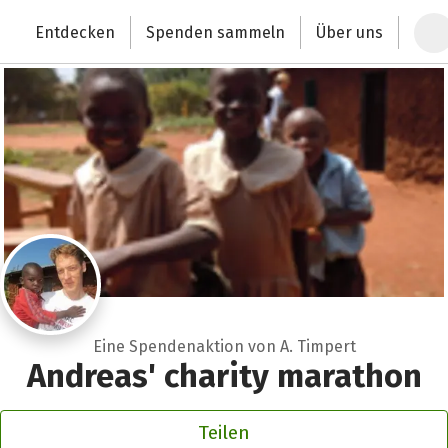
Zum Hauptinhalt springen
Erklärung zur Barrierefreiheit anzeigen
Entdecken
Spenden sammeln
Über uns
Deutschlands größte Spendenplattform
Eine Spendenaktion von A. Timpert
Andreas' charity marathon
Teilen