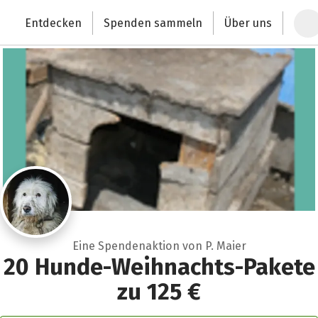
Zum Hauptinhalt springen
Erklärung zur Barrierefreiheit anzeigen
Entdecken
Spenden sammeln
Über uns
Deutschlands größte Spendenplattform
Eine Spendenaktion von P. Maier
20 Hunde-Weihnachts-Pakete
zu 125 €