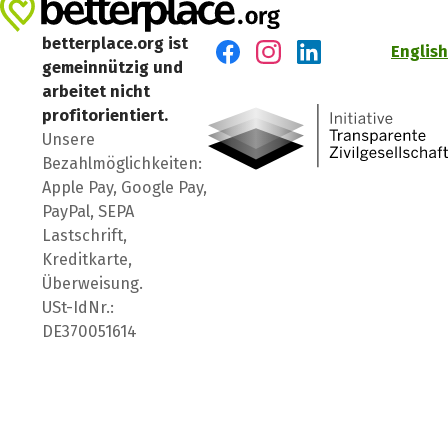
betterplace.org ist
English
gemeinnützig und
Besuch' uns auf Facebook
Besuch' uns auf Instagr
Besuch' uns auf Lin
arbeitet nicht
profitorientiert.
Unsere
Bezahlmöglichkeiten:
Apple Pay, Google Pay,
PayPal, SEPA
Lastschrift,
Kreditkarte,
Überweisung.
USt-IdNr.:
DE370051614