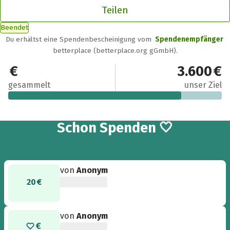
Teilen
Beendet
Du erhältst eine Spendenbescheinigung vom
Spendenempfänger
betterplace (betterplace.org gGmbH).
2.902 €
3.600 €
gesammelt
unser Ziel
47
Schon
Spenden 🤍
von
Anonym
20 €
von
Anonym