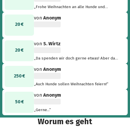
„Frohe Weihnachten an alle Hunde und
Betreuer des Tierheim Suceava“
von
Anonym
20 €
von
S. Wirtz
20 €
„Da spenden wir doch gerne etwas! Aber da
wir diesen Monat die kleine Daphne
von
Anonym
bekommen, muss unser Geld erst einmal ins
250 €
Verwöhnpaket für die kleine Dame stecken!
Aber ein kleiner Schritt ist es auch, hoffe ich. “
„Auch Hunde sollen Weihnachten feiern!“
von
Anonym
50 €
„Gerne...“
Worum es geht