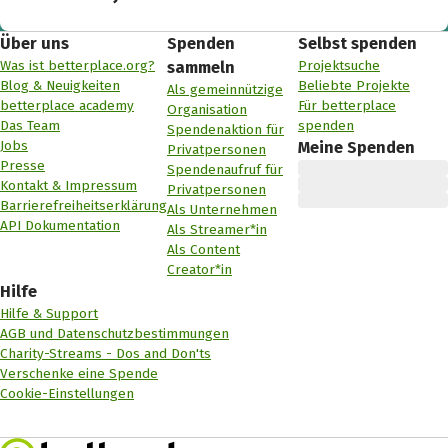
Über uns
Spenden
Selbst spenden
Was ist betterplace.org?
Projektsuche
sammeln
Blog & Neuigkeiten
Beliebte Projekte
Als gemeinnützige
betterplace academy
Für betterplace
Organisation
Das Team
spenden
Spendenaktion für
Jobs
Meine Spenden
Privatpersonen
Presse
Spendenaufruf für
Kontakt & Impressum
Privatpersonen
Barrierefreiheitserklärung
Als Unternehmen
API Dokumentation
Als Streamer*in
Als Content
Creator*in
Hilfe
Hilfe & Support
AGB und Datenschutzbestimmungen
Charity-Streams - Dos and Don'ts
Verschenke eine Spende
Cookie-Einstellungen