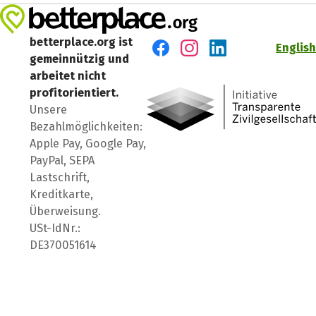
betterplace.org ist
English
gemeinnützig und
Besuch' uns auf Facebook
Besuch' uns auf Instagr
Besuch' uns auf Lin
arbeitet nicht
profitorientiert.
Unsere
Bezahlmöglichkeiten:
Apple Pay, Google Pay,
PayPal, SEPA
Lastschrift,
Kreditkarte,
Überweisung.
USt-IdNr.:
DE370051614