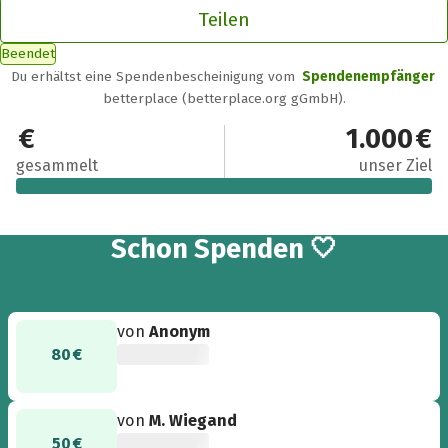
Teilen
Beendet
Du erhältst eine Spendenbescheinigung vom
Spendenempfänger
betterplace (betterplace.org gGmbH).
1.369 €
1.000 €
gesammelt
unser Ziel
15
Schon
Spenden 🤍
von
Anonym
80 €
von
M. Wiegand
50 €