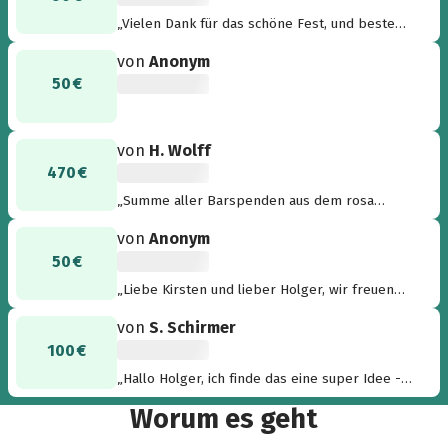
„Vielen Dank für das schöne Fest, und beste
nachbarschaftliche Grüße! Michael und Carola
von
Anonym
Wiegand“
50 €
von
H. Wolff
470 €
„Summe aller Barspenden aus dem rosa
Schweinchen! Danke an alle Nachbarn und
von
Anonym
Freunde! Viele liebe Grüße Holger“
50 €
„Liebe Kirsten und lieber Holger, wir freuen
uns auf einen schönen Abend mit Euch und
von
S. Schirmer
Euren Gästen. So macht Spenden Spaß. Liebe
100 €
Grüße Ute und Jörg“
„Hallo Holger, ich finde das eine super Idee -
wir freuen uns schon auf heute abend! Einen
Worum es geht
schönen Gruß, Andrea und Sven“