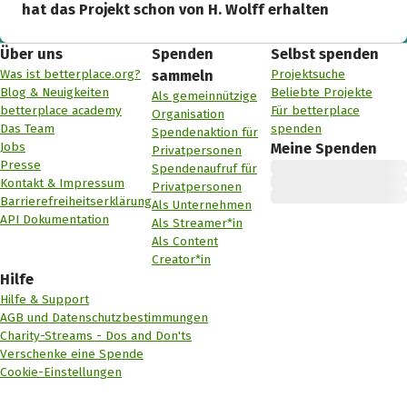
hat das Projekt schon von H. Wolff erhalten
Über uns
Spenden
Selbst spenden
Was ist betterplace.org?
Projektsuche
sammeln
Blog & Neuigkeiten
Beliebte Projekte
Als gemeinnützige
betterplace academy
Für betterplace
Organisation
Das Team
spenden
Spendenaktion für
Jobs
Meine Spenden
Privatpersonen
Presse
Spendenaufruf für
Kontakt & Impressum
Privatpersonen
Barrierefreiheitserklärung
Als Unternehmen
API Dokumentation
Als Streamer*in
Als Content
Creator*in
Hilfe
Hilfe & Support
AGB und Datenschutzbestimmungen
Charity-Streams - Dos and Don'ts
Verschenke eine Spende
Cookie-Einstellungen