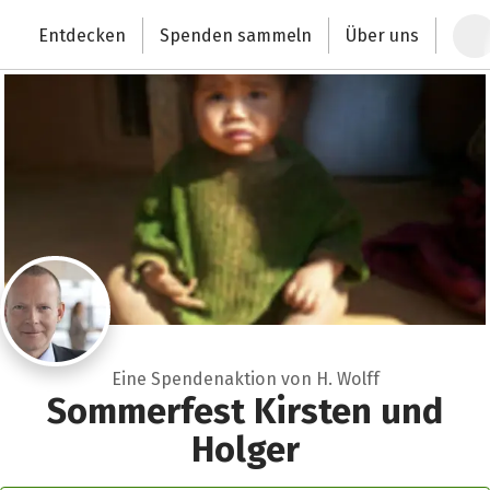
Zum Hauptinhalt springen
Erklärung zur Barrierefreiheit anzeigen
Entdecken
Spenden sammeln
Über uns
Deutschlands größte Spendenplattform
Eine Spendenaktion von H. Wolff
Sommerfest Kirsten und
Holger