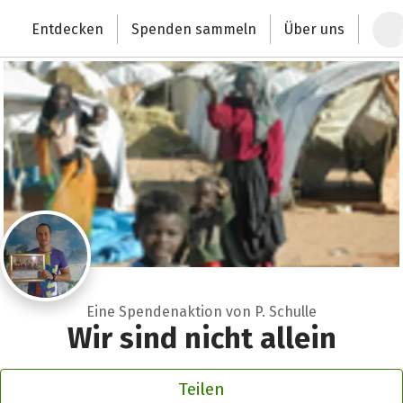
Zum Hauptinhalt springen
Erklärung zur Barrierefreiheit anzeigen
Entdecken
Spenden sammeln
Über uns
Deutschlands größte Spendenplattform
Eine Spendenaktion von P. Schulle
Wir sind nicht allein
Teilen