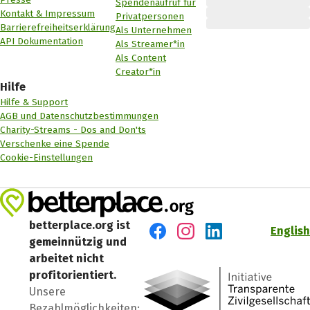
Spendenaufruf für
Kontakt & Impressum
Privatpersonen
Barrierefreiheitserklärung
Als Unternehmen
API Dokumentation
Als Streamer*in
Als Content
Creator*in
Hilfe
Hilfe & Support
AGB und Datenschutzbestimmungen
Charity-Streams - Dos and Don'ts
Verschenke eine Spende
Cookie-Einstellungen
betterplace.org ist
English
gemeinnützig und
Besuch' uns auf Facebook
Besuch' uns auf Instagr
Besuch' uns auf Lin
arbeitet nicht
profitorientiert.
Unsere
Bezahlmöglichkeiten: