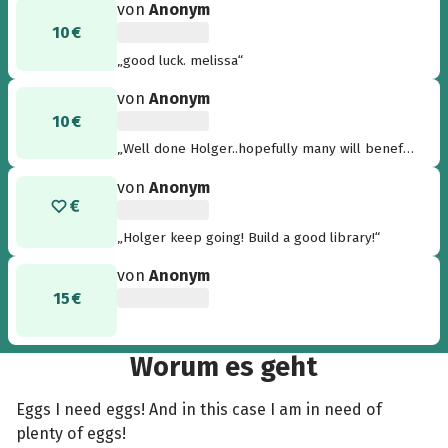
von
Anonym
10 €
„good luck. melissa“
von
Anonym
10 €
„Well done Holger..hopefully many will benefit
from the library!“
von
Anonym
„Holger keep going! Build a good library!“
von
Anonym
15 €
Worum es geht
Eggs I need eggs! And in this case I am in need of
plenty of eggs!