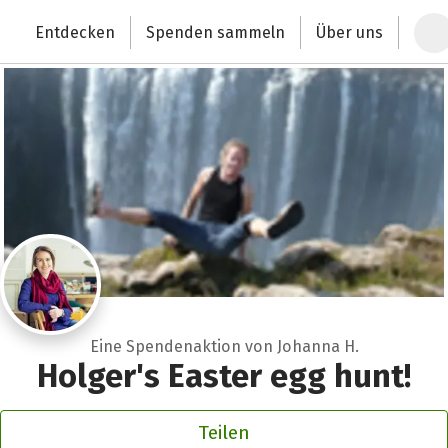
Zum Hauptinhalt springen
Erklärung zur Barrierefreiheit anzeigen
Entdecken
Spenden sammeln
Über uns
Deutschlands größte Spendenplattform
Eine Spendenaktion von Johanna H.
Holger's Easter egg hunt!
Teilen