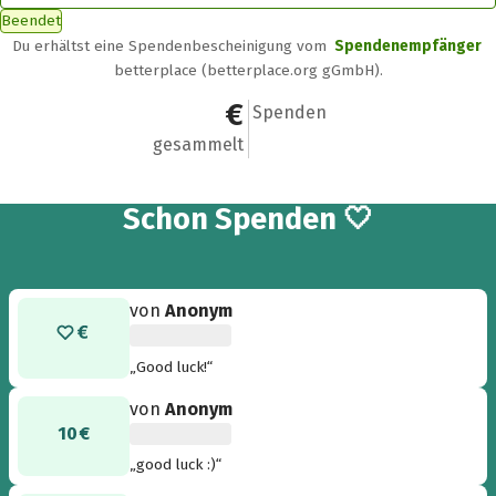
Beendet
Du erhältst eine Spendenbescheinigung vom
Spendenempfänger
betterplace (betterplace.org gGmbH).
95 €
8
Spenden
gesammelt
8
Schon
Spenden 🤍
von
Anonym
„Good luck!“
von
Anonym
10 €
„good luck :)“