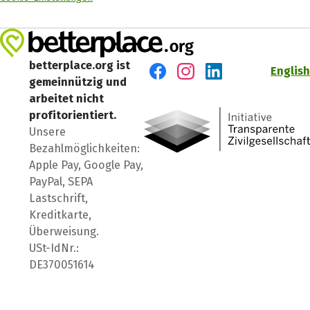
betterplace.org ist
English
gemeinnützig und
Besuch' uns auf Facebook
Besuch' uns auf Instagr
Besuch' uns auf Lin
arbeitet nicht
profitorientiert.
Unsere
Bezahlmöglichkeiten:
Apple Pay, Google Pay,
PayPal, SEPA
Lastschrift,
Kreditkarte,
Überweisung.
USt-IdNr.:
DE370051614