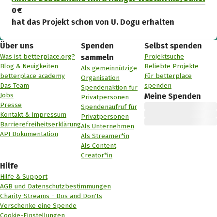
0 €
hat das Projekt schon von U. Dogu erhalten
Über uns
Spenden
Selbst spenden
Was ist betterplace.org?
Projektsuche
sammeln
Blog & Neuigkeiten
Beliebte Projekte
Als gemeinnützige
betterplace academy
Für betterplace
Organisation
Das Team
spenden
Spendenaktion für
Jobs
Meine Spenden
Privatpersonen
Presse
Spendenaufruf für
Kontakt & Impressum
Privatpersonen
Barrierefreiheitserklärung
Als Unternehmen
API Dokumentation
Als Streamer*in
Als Content
Creator*in
Hilfe
Hilfe & Support
AGB und Datenschutzbestimmungen
Charity-Streams - Dos and Don'ts
Verschenke eine Spende
Cookie-Einstellungen