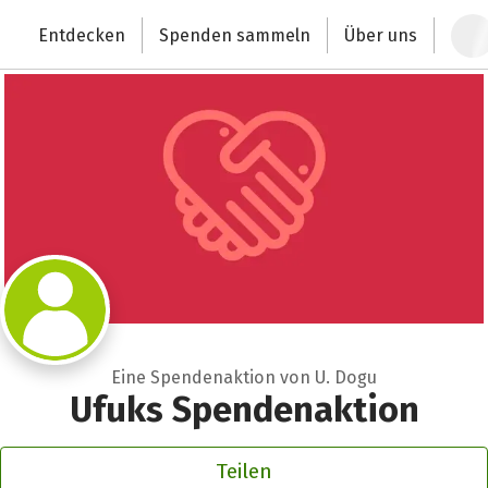
Zum Hauptinhalt springen
Erklärung zur Barrierefreiheit anzeigen
Entdecken
Spenden sammeln
Über uns
Deutschlands größte Spendenplattform
Eine Spendenaktion von U. Dogu
Ufuks Spendenaktion
Teilen