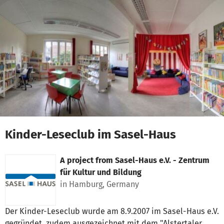
Skip to main content
Show accessibility statement
Kinder-Leseclub im Sasel-Haus
A project from
Sasel-Haus e.V. - Zentrum
für Kultur und Bildung
in Hamburg, Germany
Der Kinder-Leseclub wurde am 8.9.2007 im Sasel-Haus e.V.
gegründet, zudem ausgezeichnet mit dem "Alstertaler