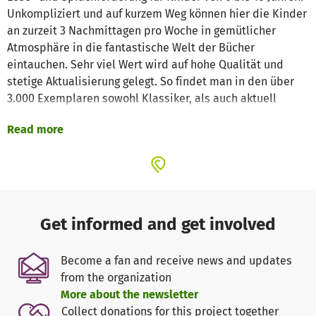
Unkompliziert und auf kurzem Weg können hier die Kinder
an zurzeit 3 Nachmittagen pro Woche in gemütlicher
Atmosphäre in die fantastische Welt der Bücher
eintauchen. Sehr viel Wert wird auf hohe Qualität und
stetige Aktualisierung gelegt. So findet man in den über
3.000 Exemplaren sowohl Klassiker, als auch aktuell
beliebte Kinderbücher, verschiedene Sachbuchreihen,
Read more
Zeitschriften, eine umfangreiche CD-Auswahl und einige
ausgewählte DVDs.
Außerdem ist der Kinder-Leseclub ein Ort für zahlreiche
tolle Veranstaltungen wie Bilderbuchkinos,
Autorenlesungen und Klassenführungen. Wöchentlich
finden zwei “Gedichte für Wichte“ - Veranstaltungen,
Get informed and get involved
Kindergartenvorlese- und Stöberstunden am Vormittag
statt.
Become a fan and receive news and updates
from the organization
More about the newsletter
Collect donations for this project together