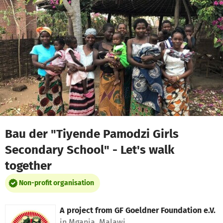
Skip to main content
Show accessibility statement
Bau der "Tiyende Pamodzi Girls
Secondary School" - Let's walk
together
Non-profit organisation
A project from
GF Goeldner Foundation e.V.
in Mganja, Malawi