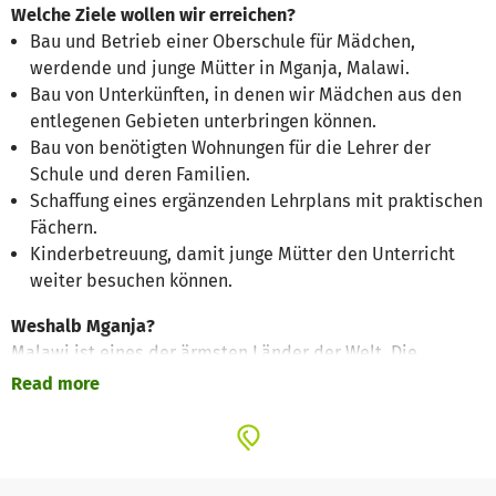
Welche Ziele wollen wir erreichen?
Bau und Betrieb einer Oberschule für Mädchen,
werdende und junge Mütter in Mganja, Malawi.
Bau von Unterkünften, in denen wir Mädchen aus den
entlegenen Gebieten unterbringen können.
Bau von benötigten Wohnungen für die Lehrer der
Schule und deren Familien.
Schaffung eines ergänzenden Lehrplans mit praktischen
Fächern.
Kinderbetreuung, damit junge Mütter den Unterricht
weiter besuchen können.
Weshalb Mganja?
Malawi ist eines der ärmsten Länder der Welt. Die
Menschen leben unterhalb der Armutsgrenze (2 Dollar pro
Read more
Tag). Die Mganja-Region in Malawi ist ein armes
Agrargebiet. Die meisten Menschen haben keine Arbeit,
abgesehen von Tätigkeiten in der Landwirtschaft für die
Selbstversorgung. Es gibt weder Strom noch fließendes