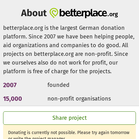
Wie entstand die Foundation?
About
Nach einem einjährigen Aufenthalt von Colin Göldner und
einem dortigen Besuch seines Vaters (Markus) und
betterplace.org is the largest German donation
Bruders (Marvin) fasste die Familie Göldner den
platform. Since 2007 we have been helping people,
Entschluss, die GF Goeldner Foundation ins Leben zu
rufen. Die Foundation hat neben ihren Mitgliedern auch
aid organizations and companies to do good. All
aktive Förderer, Spender und Helfer. In Zusammenarbeit
projects on betterplace.org are non-profit. Since
mit weiteren Stiftungen und institutionellen Spendern
we ourselves also do not work for profit, our
haben wir mittels dieser Zuwendungen begonnen, eine
platform is free of charge for the projects.
Oberschule für Mädchen, werdende und junge Mütter zu
bauen.
2007
founded
Spende statt Geschenke
15,000
non-profit organisations
Sie wollen ein Fest feiern und möchten Ihre Gäste bitten,
einen Betrag für dieses Projekt zu spenden? Gerne stellen
300m €
for a good cause
Share project
wir Ihnen Flyer und eine Spendenbox zur Verfügung.
Donating is currently not possible. Please try again tomorrow
Spende als Geschenk
or write the project manager.