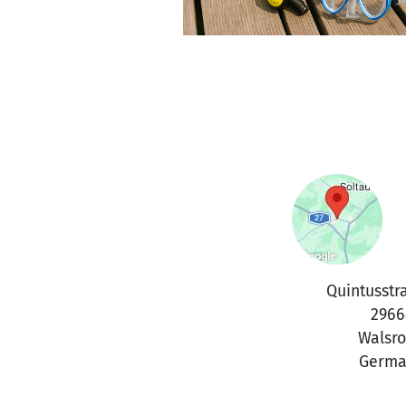
Quintusstr
2966
Walsr
Germa