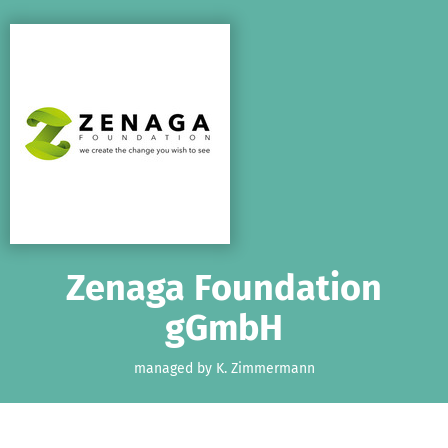
Skip to main content
Show accessibility statement
Zenaga Foundation
gGmbH
managed by K. Zimmermann