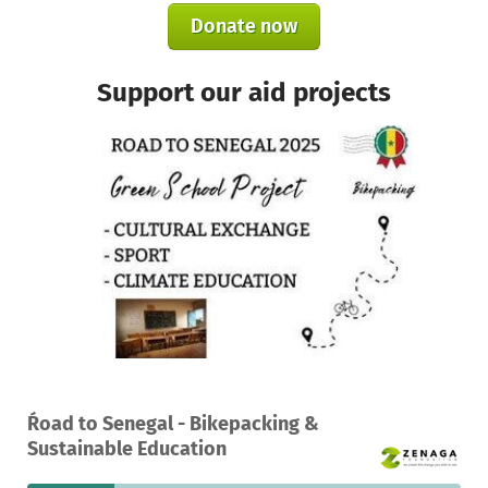
Donate now
Support our aid projects
A project in Ziguinchor, Senegal
Ŕoad to Senegal - Bikepacking &
68
20%
€17,640
Sustainable Education
donations
funded
still needed