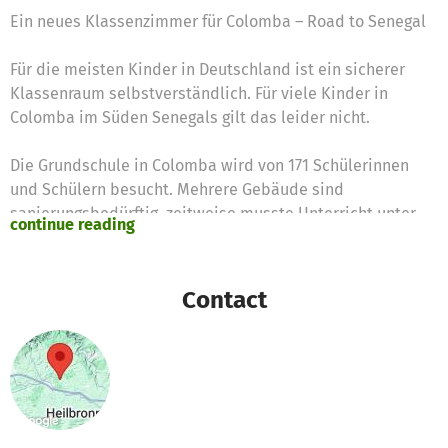
Ein neues Klassenzimmer für Colomba – Road to Senegal
Für die meisten Kinder in Deutschland ist ein sicherer
Klassenraum selbstverständlich. Für viele Kinder in
Colomba im Süden Senegals gilt das leider nicht.
Die Grundschule in Colomba wird von 171 Schülerinnen
und Schülern besucht. Mehrere Gebäude sind
sanierungsbedürftig, zeitweise musste Unterricht unter
continue reading
provisorischen Bedingungen stattfinden. Genau hier setzt
das neue Projekt an, das aus der Aktion „Road to Senegal“
hervorgegangen ist.
Contact
Das Projekt umfasst nicht nur den Bau eines Gebäudes,
sondern verbindet Bildung mit Klima- und
Umweltmaßnahmen. Geplant sind eine Solaranlage, LED-
Beleuchtung, neue Schulmöbel, Umweltbildungsangebote
und die Pflanzung von 100 Bäumen.