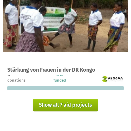
A project in Bankana, Democratic Republic of the Congo
Stärkung von Frauen in der DR Kongo
0
0%
€17,700
donations
funded
still needed
Show all 7 aid projects