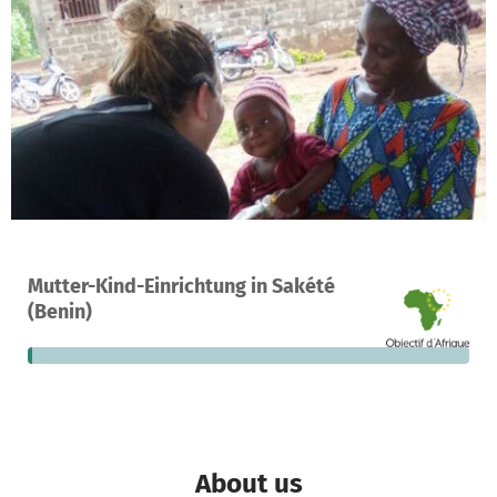
A project in Sakété, Benin
Mutter-Kind-Einrichtung in Sakété
2
1%
€16,090
(Benin)
donations
funded
still needed
About us