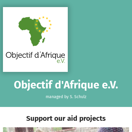
Skip to main content
Show accessibility statement
Objectif d'Afrique e.V.
managed by S. Schulz
Support our aid projects