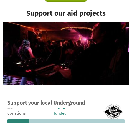
Support our aid projects
A project in Heidelberg, Germany
Support your local Underground
26
18%
€5,150
donations
funded
still needed