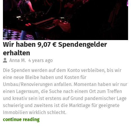
Wir haben 9,07 € Spendengelder
erhalten
Anna M.
4 years ago
Die Spenden werden auf dem Konto verbleiben, bis wir
eine neue Bleibe haben und Kosten für
Umbau/Renovierungen anfallen. Momentan haben wir nur
einen Lagerraum, die Suche nach einem Ort zum Treffen
und kreativ sein ist erstens auf Grund pandemischer Lage
schwierig und zweitens ist die Marktlage für geeignete
Immobilien wirklich schlecht.
continue reading