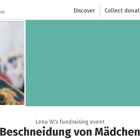
Close
Discover
Collect donat
ion
Lena W.'s fundraising event
Beschneidung von Mädche