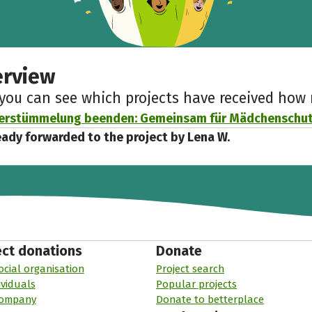
erview
 you can see which projects have received ho
erstümmelung beenden: Gemeinsam für Mädchenschutz
eady forwarded to the project by Lena W.
ect donations
Donate
ocial organisation
Project search
ividuals
Popular projects
company
Donate to betterplace