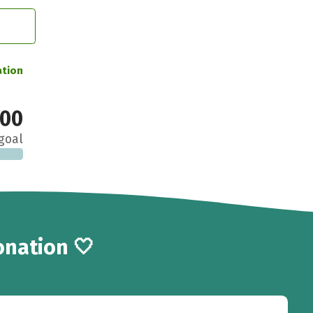
ation
00
goal
onation 🤍