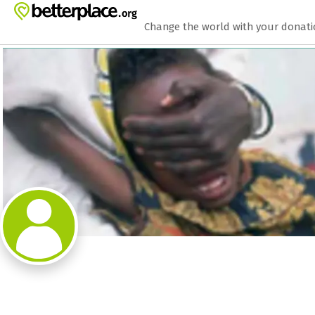
Zum Hauptinhalt springen
Erklärung zur Barrierefreiheit anzeigen
Change the world with your donat