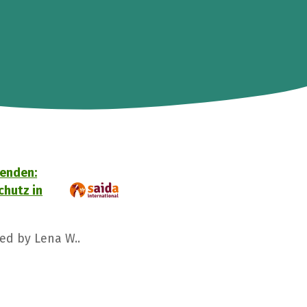
enden:
hutz in
ged by Lena W..