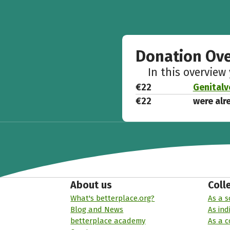
Donation Ov
In this overview
€22
Genitalv
€22
were alr
About us
Coll
What's betterplace.org?
As a s
Blog and News
As ind
betterplace academy
As a 