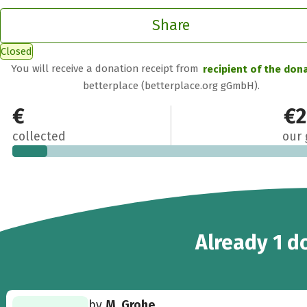
Share
Closed
You will receive a donation receipt from
recipient of the don
betterplace (betterplace.org gGmbH).
€22
€2
collected
our 
Already 1 d
by
M. Grohe