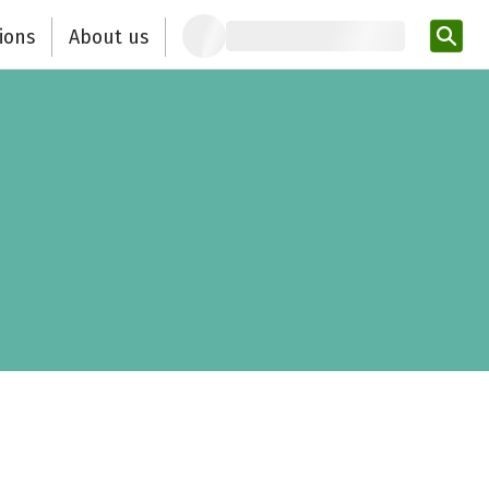
ions
About us
Ent
n