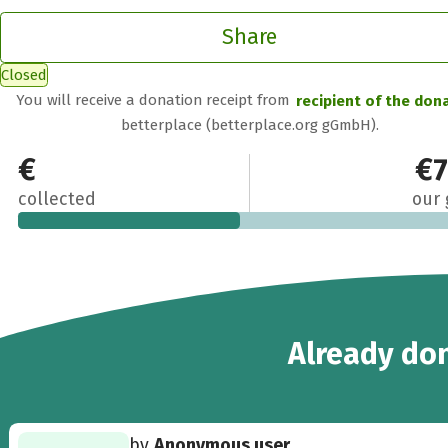
Share
Closed
You will receive a donation receipt from
recipient of the don
betterplace (betterplace.org gGmbH).
€360
€
collected
our 
12
Already
don
by
Anonymous user