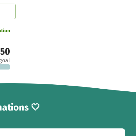
ation
750
goal
ations 🤍