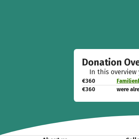
Donation Ov
In this overview
€360
Familien
€360
were alr