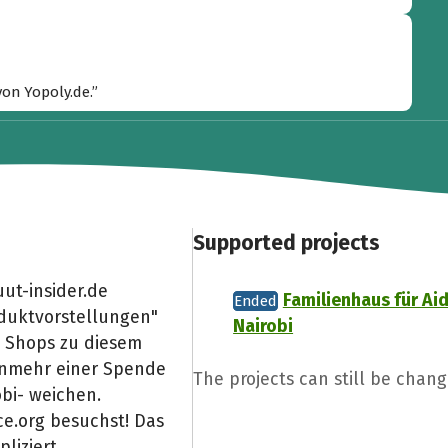
von Yopoly.de.”
Supported projects
uut-insider.de
Familienhaus für Ai
Ended
duktvorstellungen"
Nairobi
 Shops zu diesem
unmehr einer Spende
The projects can still be chang
obi- weichen.
e.org besuchst! Das
liziert.