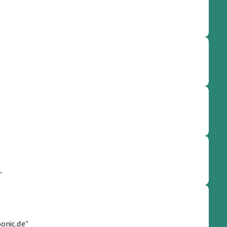
”
onic.de”