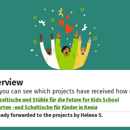
erview
 you can see which projects have received ho
zeltische und Stühle für die Future for Kids School
rten -und Schultische für Kinder in Kenia
eady forwarded to the projects by Helena S.