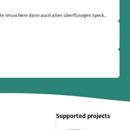
itte retuschiere dann auch allen überflüssigen Speck
aß beiseite, ich suche jetzt ein Foto!”
Supported projects