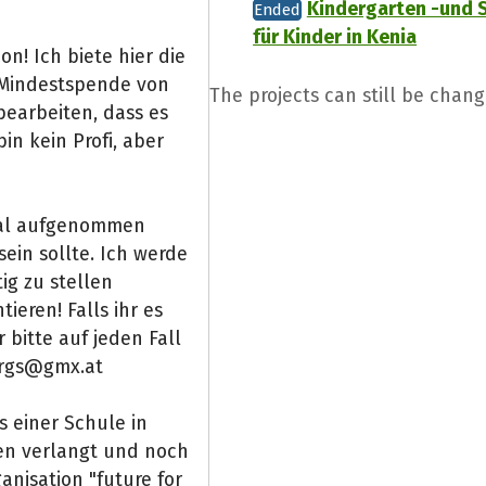
Kindergarten -und 
Ended
für Kinder in Kenia
n! Ich biete hier die
r Mindestspende von
The projects can still be chan
bearbeiten, dass es
in kein Profi, aber
ntal aufgenommen
ein sollte. Ich werde
ig zu stellen
ieren! Falls ihr es
 bitte auf jeden Fall
hrgs@gmx.at
 einer Schule in
en verlangt und noch
nisation "future for