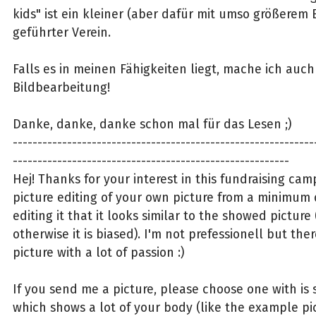
kids" ist ein kleiner (aber dafür mit umso größere
geführter Verein.
Falls es in meinen Fähigkeiten liegt, mache ich auc
Bildbearbeitung!
Danke, danke, danke schon mal für das Lesen ;)
-------------------------------------------------------------
--------------------------------------------------------
Hej! Thanks for your interest in this fundraising camp
picture editing of your own picture from a minimum d
editing it that it looks similar to the showed picture 
otherwise it is biased). I'm not prefessionell but th
picture with a lot of passion :)
If you send me a picture, please choose one with is
which shows a lot of your body (like the example pic