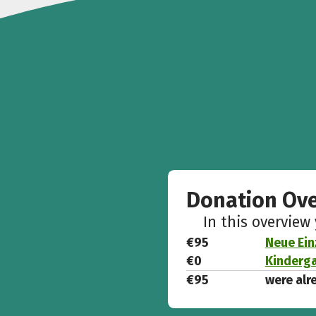
Donation Ov
In this overview
€95
Neue Ein
€0
Kinderga
€95
were alr