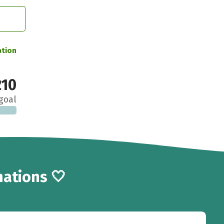
ation
210
goal
ations 🤍