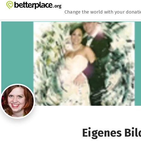
Zum Hauptinhalt springen
Erklärung zur Barrierefreiheit anzeigen
Change the world with your donat
Eigenes Bil