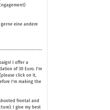
m Engagement)
h gerne eine andere
-------------------------
aign! I offer a
ation of 30 Euro. I'm
(please click on it,
erefore I'm making the
 shooted frontal and
ture). I give my best