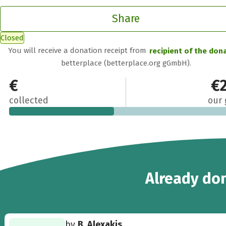
Share
Closed
You will receive a donation receipt from
recipient of the don
betterplace (betterplace.org gGmbH).
€95
€
collected
our 
3
Already
don
by
B. Alexakis