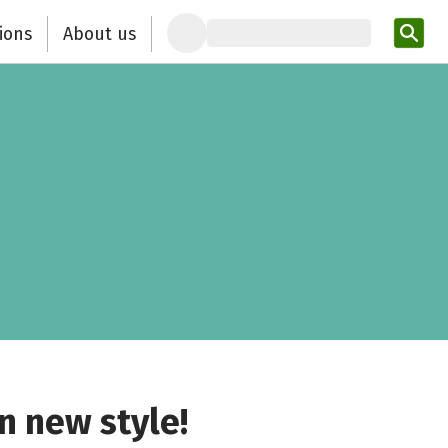
ions
About us
Ent
n new style!