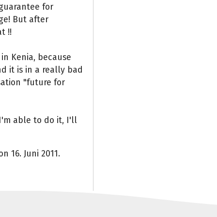
n guarantee for
ge! But after
 !!
l in Kenia, because
 it is in a really bad
ation "future for
m able to do it, I'll
n 16. Juni 2011.