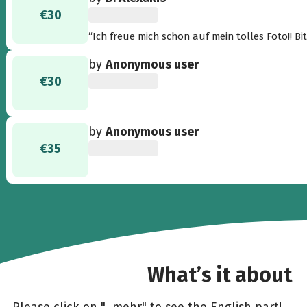
€30
“Ich freue mich schon auf mein tolles Foto!! B
weg !! 30 Jahre jünger wäre auch nicht übel!! Sp
by
Anonymous user
€30
by
Anonymous user
€35
What’s it about
Please click on "...mehr" to see the English part!