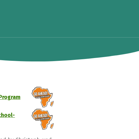
Program
chool-