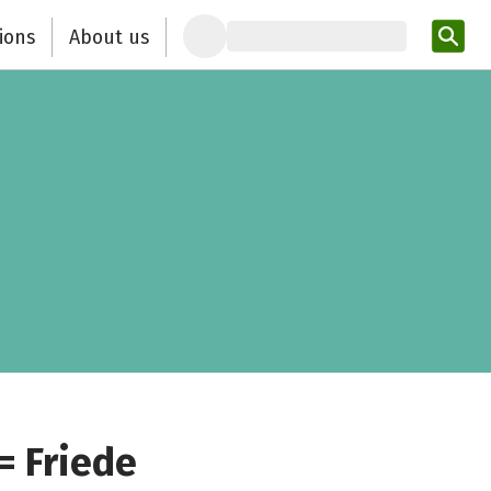
ions
About us
Ent
= Friede