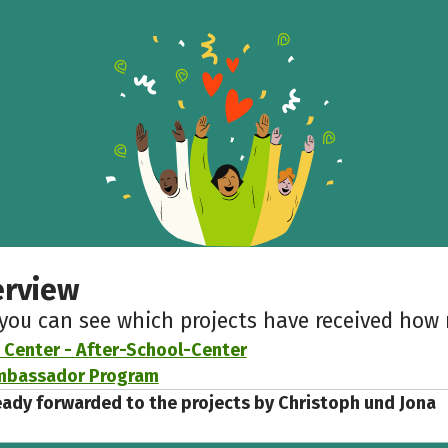
erview
 you can see which projects have received ho
 Center - After-School-Center
mbassador Program
eady forwarded to the projects by Christoph und Jona