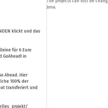
The projects can still be chan
Jona.
NDEN klickt und das
lleine für 6 Euro
d GoAhead! in
Go Ahead. Hier
elche 100% der
t transferiert und
elles_projekt/