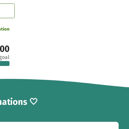
ation
00
goal
ations 🤍