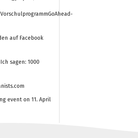
htVorschulprogrammGoAhead-
nden auf Facebook
 Ich sagen: 1000
anists.com
ng event on 11. April