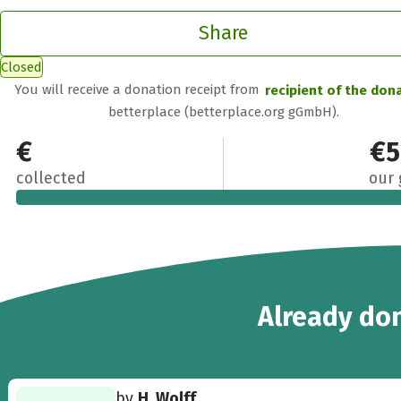
Share
Closed
You will receive a donation receipt from
recipient of the don
betterplace (betterplace.org gGmbH).
€1,084
€5
collected
our 
58
Already
don
by
H. Wolff