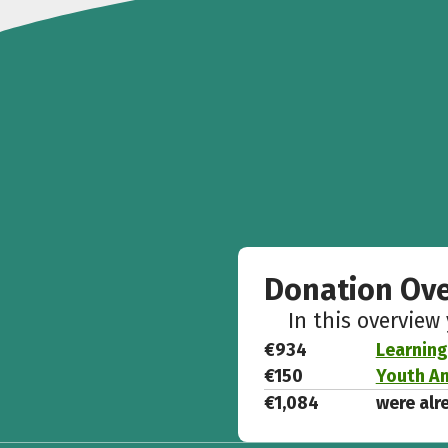
Donation Ov
In this overview
€934
Learning
€150
Youth A
€1,084
were alr