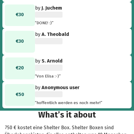
alle können DANKBAR sein, dass es uns so gut
by
J. Juchem
geht und wir in Deutschland leben.”
€30
“DONE! :)”
by
A. Theobald
€30
by
S. Arnold
€20
“Von Elisa :-)”
by
Anonymous user
€50
“hoffentlich werden es noch mehr!”
What’s it about
750 € kostet eine Shelter Box. Shelter Boxen sind