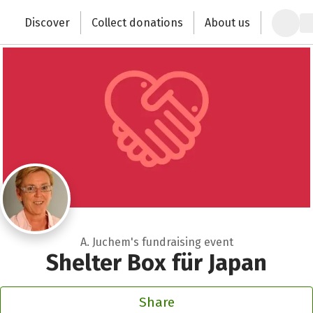
Zum Hauptinhalt springen
Erklärung zur Barrierefreiheit anzeigen
Discover
Collect donations
About us
Change the world with your donation
A. Juchem's fundraising event
Shelter Box für Japan
Share