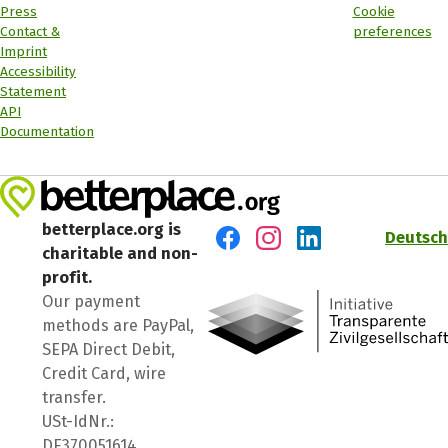
Press
Cookie
Contact &
preferences
Imprint
Accessibility
Statement
API
Documentation
betterplace.org is
Deutsch
charitable and non-
Visit us on Facebook
Visit us on Instagram
Visit us on LinkedIn
profit.
Our payment
methods are PayPal,
SEPA Direct Debit,
Credit Card, wire
transfer.
USt-IdNr.:
DE370051614