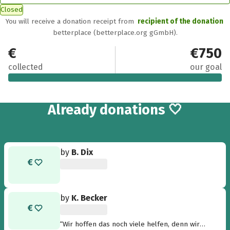
Closed
You will receive a donation receipt from
recipient of the donation
betterplace (betterplace.org gGmbH).
€900
€750
collected
our goal
13
Already
donations 🤍
by
B. Dix
by
K. Becker
“Wir hoffen das noch viele helfen, denn wir