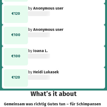
by
Anonymous user
€120
by
Anonymous user
€100
by
Ioana L.
€100
by
Heidi Lukasek
€120
What’s it about
Gemeinsam was richtig Gutes tun – für Schimpansen