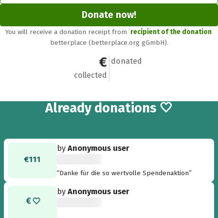
Donate now!
You will receive a donation receipt from
recipient of the donation
betterplace (betterplace.org gGmbH).
€801
8
donated
collected
8
Already
donations 🤍
by
Anonymous user
€111
“Danke für die so wertvolle Spendenaktion”
by
Anonymous user