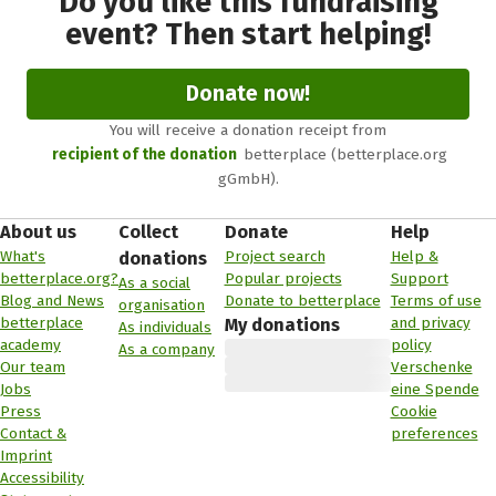
Do you like this fundraising
event? Then start helping!
Donate now!
You will receive a donation receipt from
recipient of the donation
betterplace (betterplace.org
gGmbH).
About us
Collect
Donate
Help
What's
Project search
Help &
donations
betterplace.org?
Popular projects
Support
As a social
Blog and News
Donate to betterplace
Terms of use
organisation
betterplace
and privacy
My donations
As individuals
academy
policy
As a company
Our team
Verschenke
Jobs
eine Spende
Press
Cookie
Contact &
preferences
Imprint
Accessibility