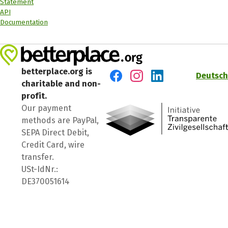
Statement
API
Documentation
betterplace.org is
Deutsch
charitable and non-
Visit us on Facebook
Visit us on Instagram
Visit us on LinkedIn
profit.
Our payment
methods are PayPal,
SEPA Direct Debit,
Credit Card, wire
transfer.
USt-IdNr.:
DE370051614