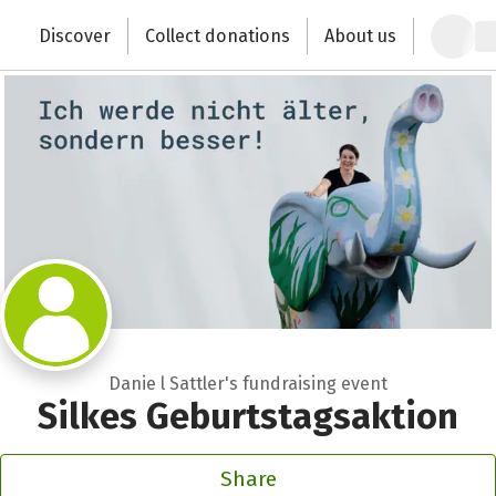
Zum Hauptinhalt springen
Erklärung zur Barrierefreiheit anzeigen
Discover
Collect donations
About us
Change the world with your donation
Danie l Sattler's fundraising event
Silkes Geburtstagsaktion
Share