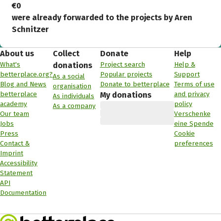
€0
were already forwarded to the projects by Aren
Schnitzer
About us
Collect
Donate
Help
What's
Project search
Help &
donations
betterplace.org?
Popular projects
Support
As a social
Blog and News
Donate to betterplace
Terms of use
organisation
betterplace
and privacy
My donations
As individuals
academy
policy
As a company
Our team
Verschenke
Jobs
eine Spende
Press
Cookie
Contact &
preferences
Imprint
Accessibility
Statement
API
Documentation