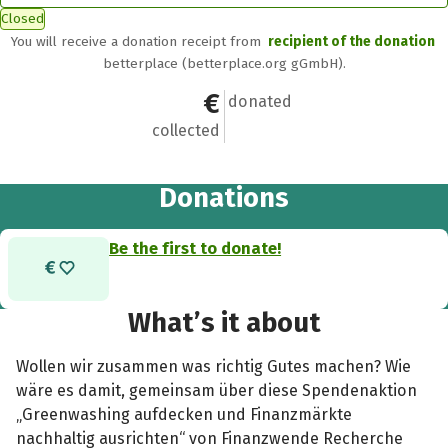
Closed
You will receive a donation receipt from
recipient of the donation
betterplace (betterplace.org gGmbH).
€0
0
donated
collected
Donations
Be the first to donate!
What’s it about
Wollen wir zusammen was richtig Gutes machen? Wie
wäre es damit, gemeinsam über diese Spendenaktion
„Greenwashing aufdecken und Finanzmärkte
nachhaltig ausrichten“ von Finanzwende Recherche