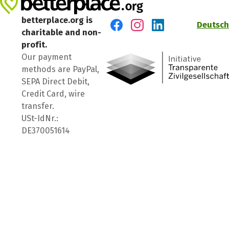
betterplace.org is
Deutsch
charitable and non-
Visit us on Facebook
Visit us on Instagram
Visit us on LinkedIn
profit.
Our payment
methods are PayPal,
SEPA Direct Debit,
Credit Card, wire
transfer.
USt-IdNr.:
DE370051614