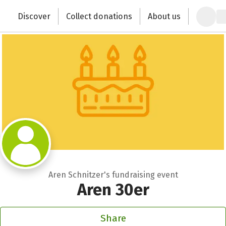
Zum Hauptinhalt springen
Erklärung zur Barrierefreiheit anzeigen
Discover
Collect donations
About us
Change the world with your donation
Aren Schnitzer's fundraising event
Aren 30er
Share