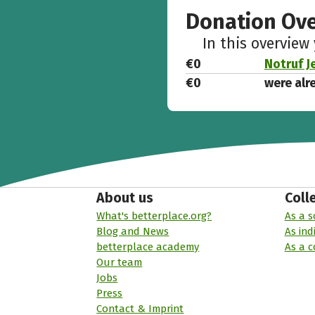
Donation Ov
In this overview
€0
Notruf J
€0
were alr
About us
Coll
What's betterplace.org?
As a s
Blog and News
As ind
betterplace academy
As a 
Our team
Jobs
Press
Contact & Imprint