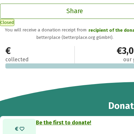
Share
Closed
You will receive a donation receipt from
recipient of the don
betterplace (betterplace.org gGmbH).
€0
€3,
collected
our 
Donat
Be the first to donate!