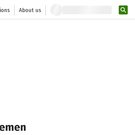
ions
About us
Ent
 Jemen