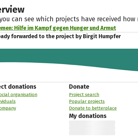
erview
 you can see which projects have received ho
emen: Hilfe im Kampf gegen Hunger und Armut
eady forwarded to the project by Birgit Humpfer
ect donations
Donate
ocial organisation
Project search
ividuals
Popular projects
company
Donate to betterplace
My donations