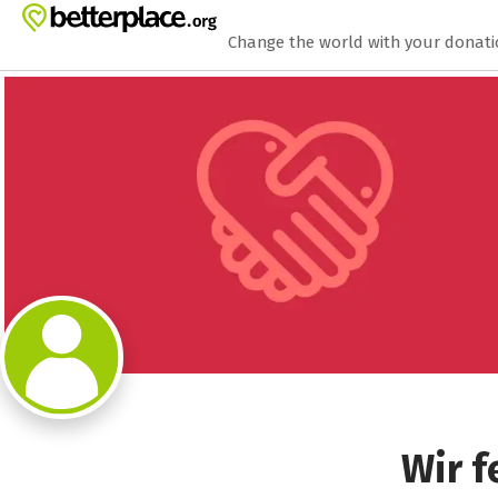
Zum Hauptinhalt springen
Erklärung zur Barrierefreiheit anzeigen
Change the world with your donat
Wir f