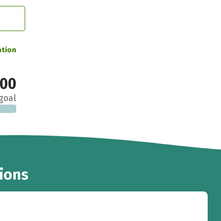
ation
000
goal
ions