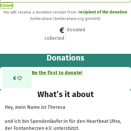
Closed
You will receive a donation receipt from
recipient of the donation
betterplace (betterplace.org gGmbH).
€0
0
donated
collected
Donations
Be the first to donate!
What’s it about
Hey, mein Name ist Theresa
und ich bin Spendenläufer:in für den Heartbeat Ultra,
der Fontanherzen e.V. unterstützt.