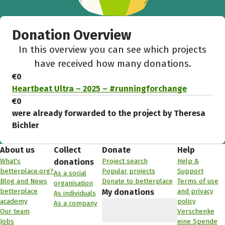
Donation Overview
In this overview you can see which projects
have received how many donations.
€0
Heartbeat Ultra – 2025 – #runningforchange
€0
were already forwarded to the project by Theresa
Bichler
About us
Collect
Donate
Help
What's
Project search
Help &
donations
betterplace.org?
Popular projects
Support
As a social
Blog and News
Donate to betterplace
Terms of use
organisation
betterplace
and privacy
My donations
As individuals
academy
policy
As a company
Our team
Verschenke
Jobs
eine Spende