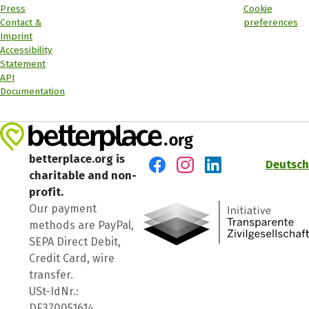
Press
Cookie
Contact &
preferences
Imprint
Accessibility
Statement
API
Documentation
betterplace.org is
Deutsch
charitable and non-
Visit us on Facebook
Visit us on Instagram
Visit us on LinkedIn
profit.
Our payment
methods are PayPal,
SEPA Direct Debit,
Credit Card, wire
transfer.
USt-IdNr.:
DE370051614