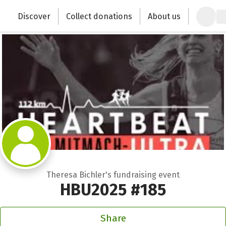
Zum Hauptinhalt springen
Erklärung zur Barrierefreiheit anzeigen
Discover
Collect donations
About us
Change the world with your donation
Theresa Bichler's fundraising event
HBU2025 #185
Share