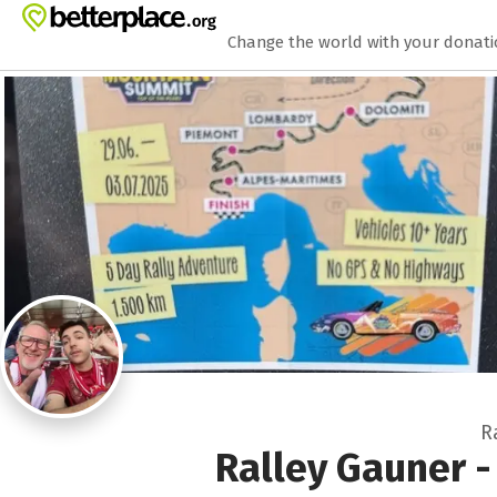
Zum Hauptinhalt springen
Erklärung zur Barrierefreiheit anzeigen
Change the world with your donat
R
Ralley Gauner -