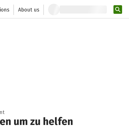
ions
About us
Ent
nt
ren um zu helfen