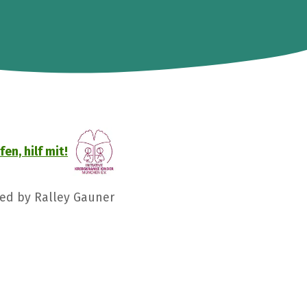
en, hilf mit!
ged by Ralley Gauner