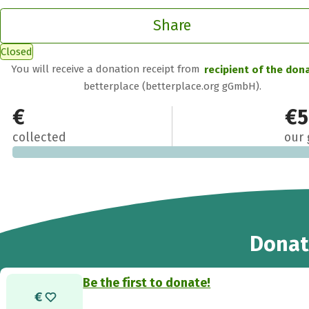
Share
Closed
You will receive a donation receipt from
recipient of the don
betterplace (betterplace.org gGmbH).
€0
€5
collected
our 
Donat
Be the first to donate!