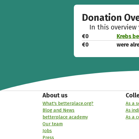
Donation Ov
In this overview
€0
Krebs bei
€0
were alr
About us
Coll
What's betterplace.org?
As a s
Blog and News
As ind
betterplace academy
As a 
Our team
Jobs
Press