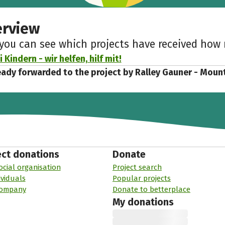
erview
 you can see which projects have received ho
 Kindern - wir helfen, hilf mit!
eady forwarded to the project by Ralley Gauner - Moun
ect donations
Donate
ocial organisation
Project search
ividuals
Popular projects
company
Donate to betterplace
My donations