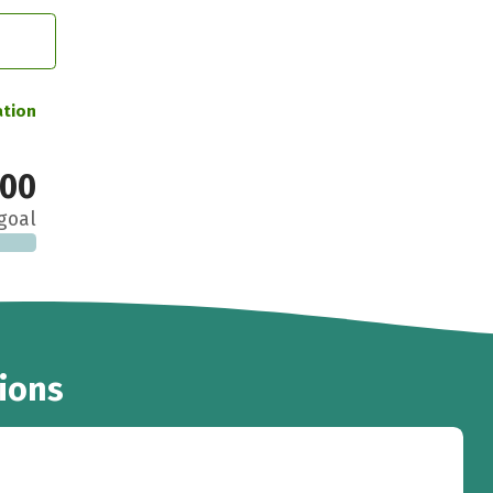
ation
00
goal
ions