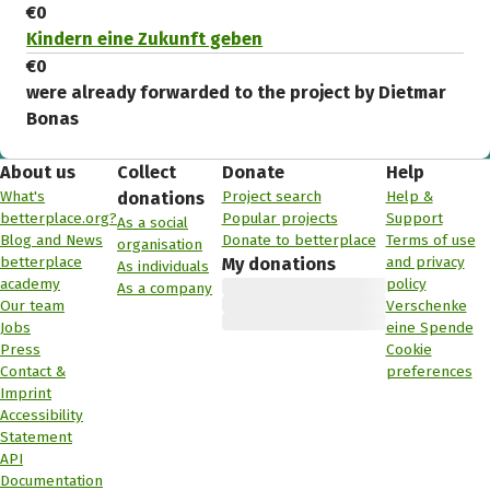
€0
Kindern eine Zukunft geben
€0
were already forwarded to the project by Dietmar
Bonas
About us
Collect
Donate
Help
What's
Project search
Help &
donations
betterplace.org?
Popular projects
Support
As a social
Blog and News
Donate to betterplace
Terms of use
organisation
betterplace
and privacy
My donations
As individuals
academy
policy
As a company
Our team
Verschenke
Jobs
eine Spende
Press
Cookie
Contact &
preferences
Imprint
Accessibility
Statement
API
Documentation