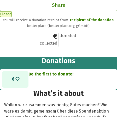
Share
Closed
You will receive a donation receipt from
recipient of the donation
betterplace (betterplace.org gGmbH).
€0
0
donated
collected
Donations
Be the first to donate!
What’s it about
Wollen wir zusammen was richtig Gutes machen? Wie
wäre es damit, gemeinsam über diese Spendenaktion