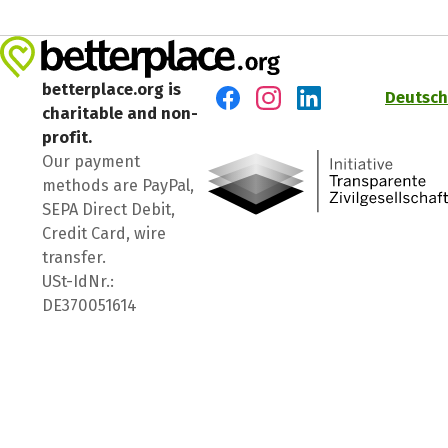
betterplace.org is
Deutsch
charitable and non-
Visit us on Facebook
Visit us on Instagram
Visit us on LinkedIn
profit.
Our payment
methods are PayPal,
SEPA Direct Debit,
Credit Card, wire
transfer.
USt-IdNr.:
DE370051614