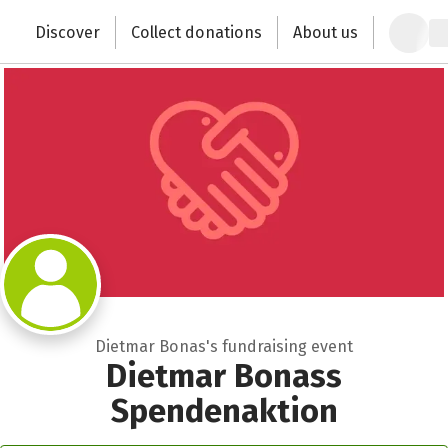
Zum Hauptinhalt springen
Erklärung zur Barrierefreiheit anzeigen
Discover
Collect donations
About us
Change the world with your donation
Dietmar Bonas's fundraising event
Dietmar Bonass
Spendenaktion