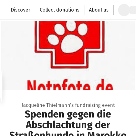
Zum Hauptinhalt springen
Erklärung zur Barrierefreiheit anzeigen
Close
Discover
Collect donations
About us
Change the world with your donation
Jacqueline Thielmann's fundraising event
Spenden gegen die
Abschlachtung der
Straßenhunde in Marokko