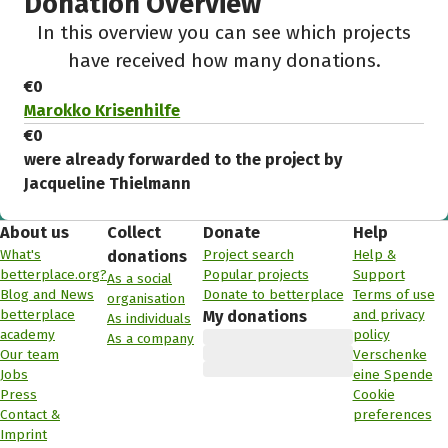
Donation Overview
In this overview you can see which projects
have received how many donations.
€0
Marokko Krisenhilfe
€0
were already forwarded to the project by
Jacqueline Thielmann
About us
Collect
Donate
Help
What's
Project search
Help &
donations
betterplace.org?
Popular projects
Support
As a social
Blog and News
Donate to betterplace
Terms of use
organisation
betterplace
and privacy
My donations
As individuals
academy
policy
As a company
Our team
Verschenke
Jobs
eine Spende
Press
Cookie
Contact &
preferences
Imprint