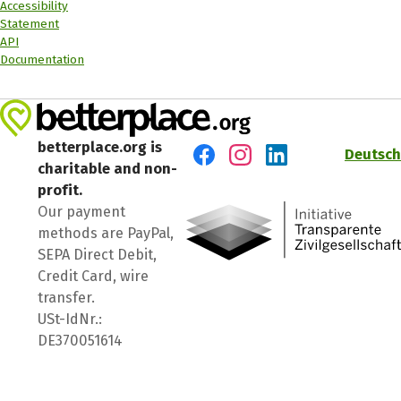
Accessibility
Statement
API
Documentation
betterplace.org is
Deutsch
charitable and non-
Visit us on Facebook
Visit us on Instagram
Visit us on LinkedIn
profit.
Our payment
methods are PayPal,
SEPA Direct Debit,
Credit Card, wire
transfer.
USt-IdNr.:
DE370051614