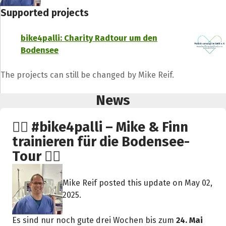
Supported projects
bike4palli: Charity Radtour um den
Bodensee
The projects can still be changed by Mike Reif.
News
🚴‍♂️ #bike4palli – Mike & Finn
trainieren für die Bodensee-
Tour 🚴‍♂️
Mike Reif posted this update on May 02,
2025.
Es sind nur noch gute drei Wochen bis zum
24. Mai