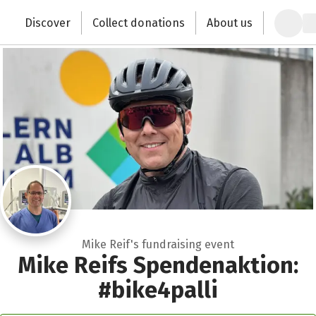
Zum Hauptinhalt springen
Erklärung zur Barrierefreiheit anzeigen
Discover
Collect donations
About us
Change the world with your donation
Mike Reif's fundraising event
Mike Reifs Spendenaktion:
#bike4palli