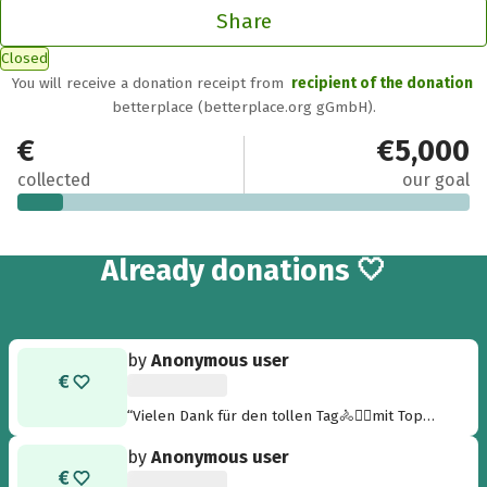
Share
Closed
You will receive a donation receipt from
recipient of the donation
betterplace (betterplace.org gGmbH).
€475
€5,000
collected
our goal
12
Already
donations 🤍
by
Anonymous user
“Vielen Dank für den tollen Tag🚴🚴‍♀️mit Top
Organisation 👍🏻”
by
Anonymous user