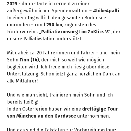
2025
- dann starte ich erneut zu einer
außergewöhnlichen Spendenradtour –
#bike4palli
.
In einem Tag will ich den gesamten Bodensee
umrunden – rund
250 km
, zugunsten des
Fördervereins
„Palliativ umsorgt im ZoKli e. V.“
, der
unsere Palliativstation unterstützt.
Mit dabei: ca. 20 Fahrerinnen und Fahrer - und mein
Sohn
Finn (14)
, der mich so weit wie möglich
begleiten wird. Ich freue mich riesig über diese
Unterstützung. Schon jetzt ganz herzlichen Dank an
alle Mitfahrer!
Und wie man sieht, trainieren mein Sohn und ich
bereits fleißig!
In den Osterferien haben wir eine
dreitägige Tour
von München an den Gardasee
unternommen.
Und das sind die Eckdaten zur Vorbereitungstour: