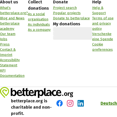
About us
Collect
Donate
Help
What's
Project search
Help &
donations
betterplace.org?
Popular projects
Support
As a social
Blog and News
Donate to betterplace
Terms of use
organisation
betterplace
and privacy
My donations
As individuals
academy
policy
As a company
Our team
Verschenke
Jobs
eine Spende
Press
Cookie
Contact &
preferences
Imprint
Accessibility
Statement
API
Documentation
betterplace.org is
Deutsch
charitable and non-
Visit us on Facebook
Visit us on Instagram
Visit us on LinkedIn
profit.