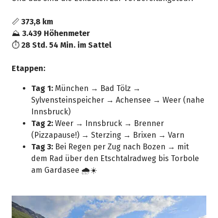
📏
373,8 km
⛰️
3.439 Höhenmeter
⏱️
28 Std. 54 Min. im Sattel
Etappen:
Tag 1:
München → Bad Tölz →
Sylvensteinspeicher → Achensee → Weer (nahe
Innsbruck)
Tag 2:
Weer → Innsbruck → Brenner
(Pizzapause!) → Sterzing → Brixen → Varn
Tag 3:
Bei Regen per Zug nach Bozen → mit
dem Rad über den Etschtalradweg bis Torbole
am Gardasee 🌧️☀️