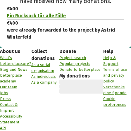
have received how many donations.
€400
Ein Rucksack für alle Fälle
€400
were already forwarded to the project by Astrid
Winterfeld
About us
Collect
Donate
Help
What's
Project search
Help &
donations
betterplace.org?
Popular projects
Support
As a social
Blog and News
Donate to betterplace
Terms of use
organisation
betterplace
and privacy
My donations
As individuals
academy
policy
As a company
Our team
Verschenke
Jobs
eine Spende
Press
Cookie
Contact &
preferences
Imprint
Accessibility
Statement
API