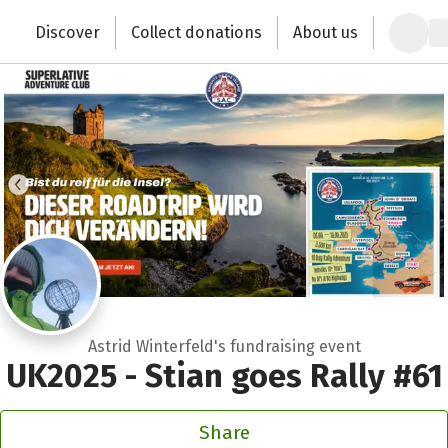
Zum Hauptinhalt springen
Erklärung zur Barrierefreiheit anzeigen
Discover
Collect donations
About us
Change the world with your donation
Astrid Winterfeld's fundraising event
UK2025 - Stian goes Rally #61
Share