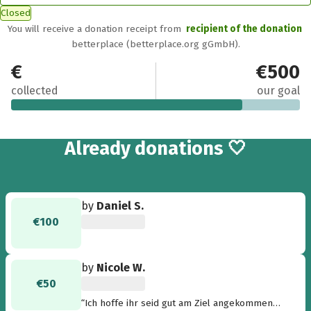
Closed
You will receive a donation receipt from
recipient of the donation
betterplace (betterplace.org gGmbH).
€400
€500
collected
our goal
10
Already
donations 🤍
by
Daniel S.
€100
by
Nicole W.
€50
“Ich hoffe ihr seid gut am Ziel angekommen