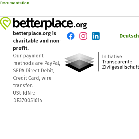
Documentation
betterplace.org is
Deutsch
charitable and non-
Visit us on Facebook
Visit us on Instagram
Visit us on LinkedIn
profit.
Our payment
methods are PayPal,
SEPA Direct Debit,
Credit Card, wire
transfer.
USt-IdNr.:
DE370051614