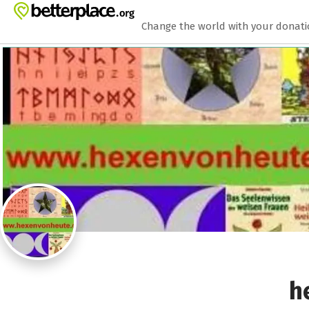
Zum Hauptinhalt springen
Erklärung zur Barrierefreiheit anzeigen
Change the world with your donat
h