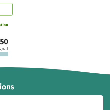
ation
150
goal
ions