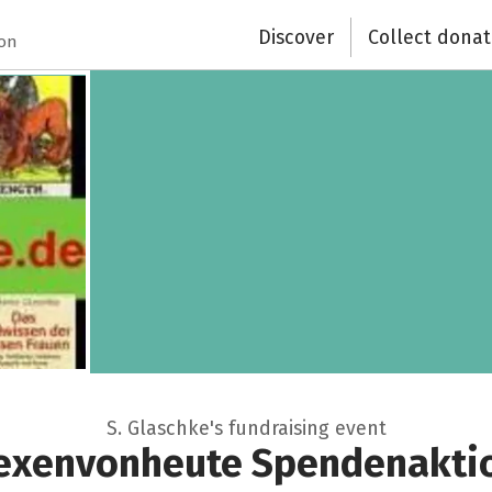
Recipient of donations
Discover
Collect donat
ion
Close
S. Glaschke's fundraising event
exenvonheute Spendenakti