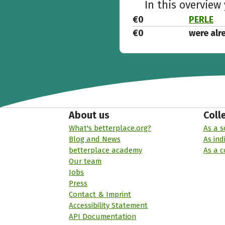
In this overview
€0
PERLE
€0
were alr
About us
Coll
What's betterplace.org?
As a s
Blog and News
As ind
betterplace academy
As a 
Our team
Jobs
Press
Contact & Imprint
Accessibility Statement
API Documentation