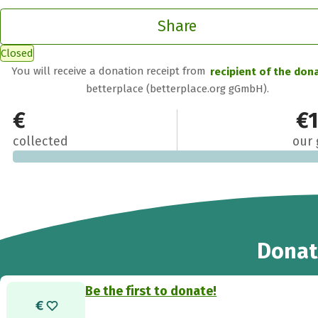
Share
Closed
You will receive a donation receipt from
recipient of the don
betterplace (betterplace.org gGmbH).
€0
€
collected
our 
Donat
Be the first to donate!