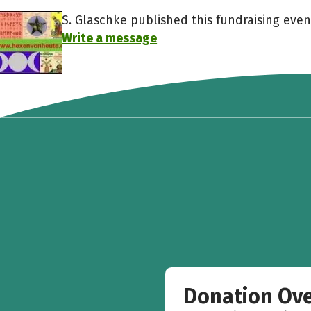
S. Glaschke published this fundraising even
Write a message
Donation Ov